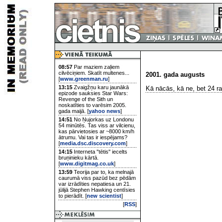
08:57
Par maziem zaļiem
cilvēciņiem. Skatīt multenes...
2001. gada augusts
[
www.greenman.ru
]
13:15
Zvaigžņu karu jaunākā
Kā nācās, kā ne, bet 24 rak
epizode sauksies Star Wars:
Revenge of the Sith un
noskatīties to varēsim 2005.
gada maijā. [
yahoo news
]
14:51
No Ņujorkas uz Londonu
54 minūtēs. Tas viss ar vilcienu,
kas pārvietosies ar ~8000 km/h
ātrumu. Vai tas ir iespējams?
[
media.dsc.discovery.com
]
14:15
Interneta "tētis" iecelts
bruņinieku kārtā.
[
www.digitmag.co.uk
]
13:59
Teorija par to, ka melnajā
caurumā viss pazūd bez pēdām
var izrādīties nepatiesa un 21.
jūlijā Stephen Hawking centīsies
to pierādīt. [
new scientist
]
[
RSS
]