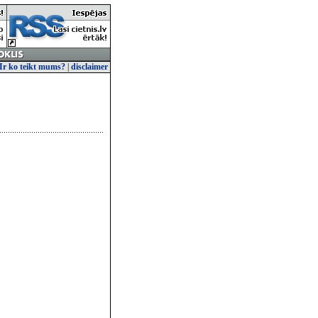
Ir ko teikt mums?
|
disclaimer