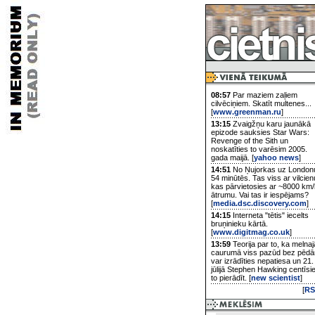
08:57
Par maziem zaļiem
cilvēciņiem. Skatīt multenes...
[
www.greenman.ru
]
13:15
Zvaigžņu karu jaunākā
epizode sauksies Star Wars:
Revenge of the Sith un
noskatīties to varēsim 2005.
gada maijā. [
yahoo news
]
14:51
No Ņujorkas uz London
54 minūtēs. Tas viss ar vilcien
kas pārvietosies ar ~8000 km/
ātrumu. Vai tas ir iespējams?
[
media.dsc.discovery.com
]
14:15
Interneta "tētis" iecelts
bruņinieku kārtā.
[
www.digitmag.co.uk
]
13:59
Teorija par to, ka melnaj
caurumā viss pazūd bez pēd
var izrādīties nepatiesa un 21.
jūlijā Stephen Hawking centīsi
to pierādīt. [
new scientist
]
[
RS