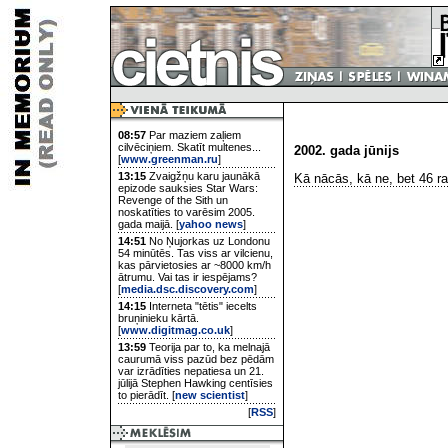
08:57
Par maziem zaļiem
cilvēciņiem. Skatīt multenes...
2002. gada jūnijs
[
www.greenman.ru
]
13:15
Zvaigžņu karu jaunākā
Kā nācās, kā ne, bet 46 rak
epizode sauksies Star Wars:
Revenge of the Sith un
noskatīties to varēsim 2005.
gada maijā. [
yahoo news
]
14:51
No Ņujorkas uz Londonu
54 minūtēs. Tas viss ar vilcienu,
kas pārvietosies ar ~8000 km/h
ātrumu. Vai tas ir iespējams?
[
media.dsc.discovery.com
]
14:15
Interneta "tētis" iecelts
bruņinieku kārtā.
[
www.digitmag.co.uk
]
13:59
Teorija par to, ka melnajā
caurumā viss pazūd bez pēdām
var izrādīties nepatiesa un 21.
jūlijā Stephen Hawking centīsies
to pierādīt. [
new scientist
]
[
RSS
]