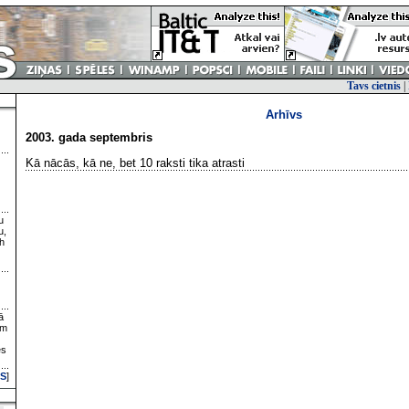
Tavs cietnis
|
Arhīvs
2003. gada septembris
Kā nācās, kā ne, bet 10 raksti tika atrasti
u
u,
h
ā
ām
es
S
]