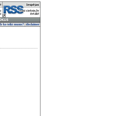
Ir ko teikt mums?
|
disclaimer