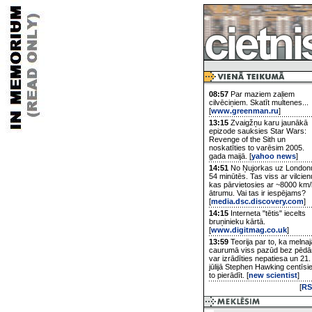
08:57
Par maziem zaļiem
cilvēciņiem. Skatīt multenes...
[
www.greenman.ru
]
13:15
Zvaigžņu karu jaunākā
epizode sauksies Star Wars:
Revenge of the Sith un
noskatīties to varēsim 2005.
gada maijā. [
yahoo news
]
14:51
No Ņujorkas uz London
54 minūtēs. Tas viss ar vilcien
kas pārvietosies ar ~8000 km/
ātrumu. Vai tas ir iespējams?
[
media.dsc.discovery.com
]
14:15
Interneta "tētis" iecelts
bruņinieku kārtā.
[
www.digitmag.co.uk
]
13:59
Teorija par to, ka melnaj
caurumā viss pazūd bez pēd
var izrādīties nepatiesa un 21.
jūlijā Stephen Hawking centīsi
to pierādīt. [
new scientist
]
[
RS