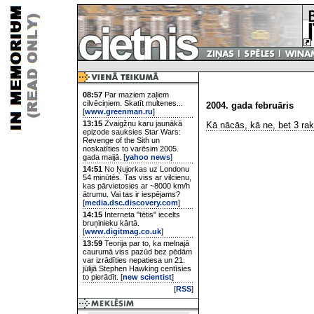
08:57
Par maziem zaļiem
cilvēciņiem. Skatīt multenes...
2004. gada februāris
[
www.greenman.ru
]
13:15
Zvaigžņu karu jaunākā
Kā nācās, kā ne, bet 3 raks
epizode sauksies Star Wars:
Revenge of the Sith un
noskatīties to varēsim 2005.
gada maijā. [
yahoo news
]
14:51
No Ņujorkas uz Londonu
54 minūtēs. Tas viss ar vilcienu,
kas pārvietosies ar ~8000 km/h
ātrumu. Vai tas ir iespējams?
[
media.dsc.discovery.com
]
14:15
Interneta "tētis" iecelts
bruņinieku kārtā.
[
www.digitmag.co.uk
]
13:59
Teorija par to, ka melnajā
caurumā viss pazūd bez pēdām
var izrādīties nepatiesa un 21.
jūlijā Stephen Hawking centīsies
to pierādīt. [
new scientist
]
[
RSS
]