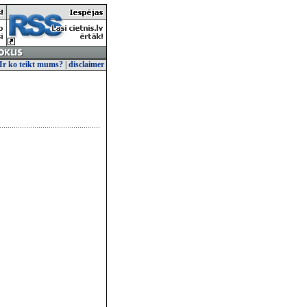
Ir ko teikt mums?
|
disclaimer