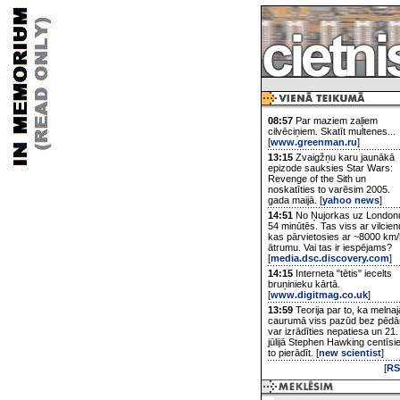
08:57
Par maziem zaļiem
cilvēciņiem. Skatīt multenes...
[
www.greenman.ru
]
13:15
Zvaigžņu karu jaunākā
epizode sauksies Star Wars:
Revenge of the Sith un
noskatīties to varēsim 2005.
gada maijā. [
yahoo news
]
14:51
No Ņujorkas uz London
54 minūtēs. Tas viss ar vilcien
kas pārvietosies ar ~8000 km/
ātrumu. Vai tas ir iespējams?
[
media.dsc.discovery.com
]
14:15
Interneta "tētis" iecelts
bruņinieku kārtā.
[
www.digitmag.co.uk
]
13:59
Teorija par to, ka melnaj
caurumā viss pazūd bez pēd
var izrādīties nepatiesa un 21.
jūlijā Stephen Hawking centīsi
to pierādīt. [
new scientist
]
[
RS