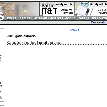
Tavs cietnis
|
Arhīvs
2004. gada oktōbris
Kā nācās, kā ne, bet 6 raksti tika atrasti
u
u,
h
ā
ām
es
S
]