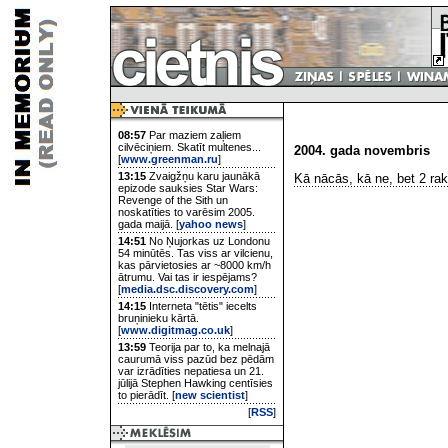
08:57
Par maziem zaļiem
cilvēciņiem. Skatīt multenes...
2004. gada novembris
[
www.greenman.ru
]
13:15
Zvaigžņu karu jaunākā
Kā nācās, kā ne, bet 2 raks
epizode sauksies Star Wars:
Revenge of the Sith un
noskatīties to varēsim 2005.
gada maijā. [
yahoo news
]
14:51
No Ņujorkas uz Londonu
54 minūtēs. Tas viss ar vilcienu,
kas pārvietosies ar ~8000 km/h
ātrumu. Vai tas ir iespējams?
[
media.dsc.discovery.com
]
14:15
Interneta "tētis" iecelts
bruņinieku kārtā.
[
www.digitmag.co.uk
]
13:59
Teorija par to, ka melnajā
caurumā viss pazūd bez pēdām
var izrādīties nepatiesa un 21.
jūlijā Stephen Hawking centīsies
to pierādīt. [
new scientist
]
[
RSS
]