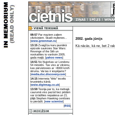
08:57
Par maziem zaļiem
cilvēciņiem. Skatīt multenes...
2002. gada jūnijs
[
www.greenman.ru
]
13:15
Zvaigžņu karu jaunākā
Kā nācās, kā ne, bet 2 raks
epizode sauksies Star Wars:
Revenge of the Sith un
noskatīties to varēsim 2005.
gada maijā. [
yahoo news
]
14:51
No Ņujorkas uz Londonu
54 minūtēs. Tas viss ar vilcienu,
kas pārvietosies ar ~8000 km/h
ātrumu. Vai tas ir iespējams?
[
media.dsc.discovery.com
]
14:15
Interneta "tētis" iecelts
bruņinieku kārtā.
[
www.digitmag.co.uk
]
13:59
Teorija par to, ka melnajā
caurumā viss pazūd bez pēdām
var izrādīties nepatiesa un 21.
jūlijā Stephen Hawking centīsies
to pierādīt. [
new scientist
]
[
RSS
]