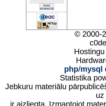
ADVANCED
© 2000-
c0d
Hostingu
Hardwar
php
/
mysql
Statistika p
Jebkuru materiālu pārpublic
uz 
ir aizliegta. Izmantojot materi