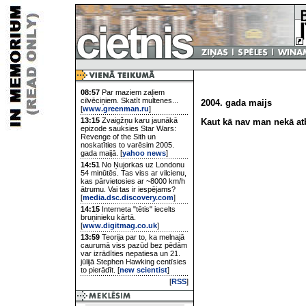
08:57
Par maziem zaļiem
cilvēciņiem. Skatīt multenes...
2004. gada maijs
[
www.greenman.ru
]
13:15
Zvaigžņu karu jaunākā
Kaut kā nav man nekā atb
epizode sauksies Star Wars:
Revenge of the Sith un
noskatīties to varēsim 2005.
gada maijā. [
yahoo news
]
14:51
No Ņujorkas uz Londonu
54 minūtēs. Tas viss ar vilcienu,
kas pārvietosies ar ~8000 km/h
ātrumu. Vai tas ir iespējams?
[
media.dsc.discovery.com
]
14:15
Interneta "tētis" iecelts
bruņinieku kārtā.
[
www.digitmag.co.uk
]
13:59
Teorija par to, ka melnajā
caurumā viss pazūd bez pēdām
var izrādīties nepatiesa un 21.
jūlijā Stephen Hawking centīsies
to pierādīt. [
new scientist
]
[
RSS
]