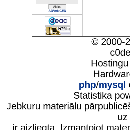
ADVANCED
© 2000-
c0d
Hostingu
Hardwar
php
/
mysql
Statistika p
Jebkuru materiālu pārpublic
uz 
ir aizliegta. Izmantojot materi