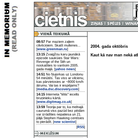
08:57
Par maziem zaļiem
cilvēciņiem. Skatīt multenes...
2004. gada oktōbris
[
www.greenman.ru
]
13:15
Zvaigžņu karu jaunākā
Kaut kā nav man nekā atb
epizode sauksies Star Wars:
Revenge of the Sith un
noskatīties to varēsim 2005.
gada maijā. [
yahoo news
]
14:51
No Ņujorkas uz Londonu
54 minūtēs. Tas viss ar vilcienu,
kas pārvietosies ar ~8000 km/h
ātrumu. Vai tas ir iespējams?
[
media.dsc.discovery.com
]
14:15
Interneta "tētis" iecelts
bruņinieku kārtā.
[
www.digitmag.co.uk
]
13:59
Teorija par to, ka melnajā
caurumā viss pazūd bez pēdām
var izrādīties nepatiesa un 21.
jūlijā Stephen Hawking centīsies
to pierādīt. [
new scientist
]
[
RSS
]