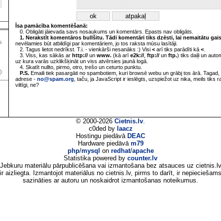
Īsa pamācība komentēšanā:
0. Obligāti jāievada savs nosaukums un komentārs. Epasts nav obligāts.
1. Nerakstīt komentāros bullšitu. Tādi komentāri tiks dzēsti, lai nemaitātu gai
s
nevēlamies būt atbildīgi par komentāriem, jo tos raksta mūsu lasītāji.
2. Tagus lietot nedrīkst. T.i. - vienkārši nesanāks :) Visi
<
arī tiks parādīti kā
<
.
3. Viss, kas sākās ar
http://
un
www.
(kā arī
e2k://
,
ftp://
un
ftp.
) tiks daiļi un aut
uz kura varās uzklikšķināt un viss atvērsies jaunā logā.
4. Skatīt nullto, pirmo, otro, trešo un ceturto punktu.
)
P.S.
Emaili tiek pasargāti no spambotiem, kuri browsē webu un grābj tos ārā. Tagad, 
adrese -
no@spam.org
, taču, ja JavaScript ir ieslēgts, uzspiežot uz nika, meils tiks 
viltīgi, ne?
© 2000-2026
Cietnis.lv
.
c0ded by
laacz
Hostingu piedāvā
DEAC
Hardware piedāvā
m79
php
/
mysql
on
redhat
/
apache
Statistika powered by
counter.lv
Jebkuru materiālu pārpublicēšana vai izmantošana bez atsauces uz cietnis.l
ir aizliegta. Izmantojot materiālus no cietnis.lv, pirms to darīt, ir nepieciešam
sazināties ar autoru un noskaidrot izmantošanas noteikumus.