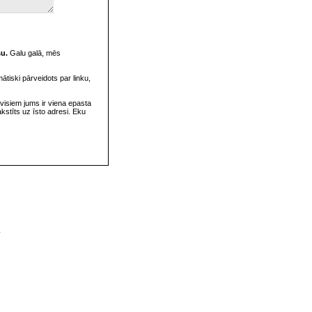
su.
Galu galā, mēs
omātiski pārveidots par linku,
visiem jums ir viena epasta
rakstīts uz īsto adresi. Eku
v
s