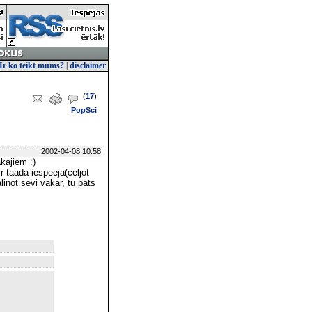
Ir ko teikt mums?
|
disclaimer
(
17
)
PopSci
2002-04-08 10:58
kajiem :)
ir taada iespeeja(celjot
linot sevi vakar, tu pats