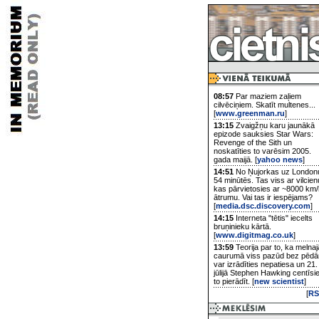
08:57
Par maziem zaļiem
cilvēciņiem. Skatīt multenes...
[
www.greenman.ru
]
13:15
Zvaigžņu karu jaunākā
epizode sauksies Star Wars:
Revenge of the Sith un
noskatīties to varēsim 2005.
gada maijā. [
yahoo news
]
14:51
No Ņujorkas uz London
54 minūtēs. Tas viss ar vilcien
kas pārvietosies ar ~8000 km/
ātrumu. Vai tas ir iespējams?
[
media.dsc.discovery.com
]
14:15
Interneta "tētis" iecelts
bruņinieku kārtā.
[
www.digitmag.co.uk
]
13:59
Teorija par to, ka melnaj
caurumā viss pazūd bez pēd
var izrādīties nepatiesa un 21.
jūlijā Stephen Hawking centīsi
to pierādīt. [
new scientist
]
[
RS