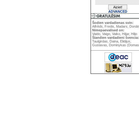
ADVANCED
Šodien vardadienas svin:
Alfrēds, Fredis, Madars, Donāt
Nimepaevalised on:
Vaido, Vaigo, Vaiko, Hiljar, Hiljo
Šiandien vardadieni švencia:
Taulgirdas, Daina, Elidijus,
Gustavas, Dominykas (Domas