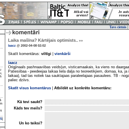
Tavs cietnis
|
Laika mašīna? Kārtējais optimists..
»»
laacz
@ 2002-04-08 02:02
Skatīt komentārus:
viltīgi
|
vienkārši
laacz
Origjinaals pashnaaviibas veids(un, visticamaakais, ka viens no daargaa
u
Patiesiibaa - peedeejaa laikaa liela dalja no teoreetikjiem, domaa, ka, ja 
u,
laikaa), tad tas notiek taa sauktajaas paraleelajaas pasaulees. TB - noga
h
paliec dziivs.
Skatīt visus komentārus
|
Atbildēt uz konkrēto komentāru:
ā
Kā tevi saukt?
ām
Kāds tev meils?
es
S
]
Un ko teiksi?