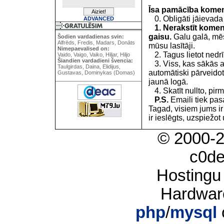
Īsa pamācība kome
0. Obligāti jāievada
ADVANCED
1. Nerakstīt koment
gaisu.
Galu galā, mēs
Šodien vardadienas svin:
Alfrēds, Fredis, Madars, Donāts
mūsu lasītāji.
Nimepaevalised on:
2. Tagus lietot nedrīk
Vaido, Vaigo, Vaiko, Hiljar, Hiljo
Šiandien vardadieni švencia:
3. Viss, kas sākās 
Taulgirdas, Daina, Elidijus,
automātiski pārveidot
Gustavas, Dominykas (Domas)
jaunā logā.
4. Skatīt nullto, pirm
P.S.
Emaili tiek pa
Tagad, visiem jums i
ir ieslēgts, uzspiežot 
© 2000-
c0d
Hostingu
Hardwar
php
/
mysql