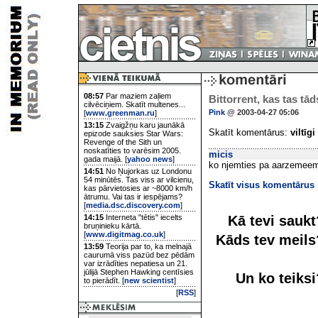
08:57
Par maziem zaļiem
Bittorrent, kas tas tā
cilvēciņiem. Skatīt multenes...
Pink
@ 2003-04-27 05:06
[
www.greenman.ru
]
13:15
Zvaigžņu karu jaunākā
Skatīt komentārus:
viltīgi
epizode sauksies Star Wars:
Revenge of the Sith un
noskatīties to varēsim 2005.
micis
gada maijā. [
yahoo news
]
ko njemties pa aarzemeem, j
14:51
No Ņujorkas uz Londonu
54 minūtēs. Tas viss ar vilcienu,
Skatīt visus komentārus
kas pārvietosies ar ~8000 km/h
ātrumu. Vai tas ir iespējams?
[
media.dsc.discovery.com
]
Kā tevi sauk
14:15
Interneta "tētis" iecelts
bruņinieku kārtā.
[
www.digitmag.co.uk
]
Kāds tev meil
13:59
Teorija par to, ka melnajā
caurumā viss pazūd bez pēdām
var izrādīties nepatiesa un 21.
jūlijā Stephen Hawking centīsies
Un ko teiks
to pierādīt. [
new scientist
]
[
RSS
]