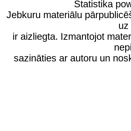
Statistika p
Jebkuru materiālu pārpublic
uz 
ir aizliegta. Izmantojot materi
nep
sazināties ar autoru un no