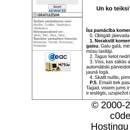
Un ko teiks
ADVANCED
Šodien vardadienas svin:
Mudīte, Gotlibs, Vladislavs,
Vladislava
Īsa pamācība kome
Nimepaevalised on:
0. Obligāti jāievada
Silvia, Silvi, Silva, Silve
Šiandien vardadieni švencia:
1. Nerakstīt koment
Mintartas, Tarvilė, Romanas,
gaisu.
Galu galā, mēs
Rolandas
mūsu lasītāji.
2. Tagus lietot nedrīk
3. Viss, kas sākās 
automātiski pārveidot
jaunā logā.
4. Skatīt nullto, pirm
P.S.
Emaili tiek pa
Tagad, visiem jums i
ir ieslēgts, uzspiežot 
© 2000-
c0d
Hostingu