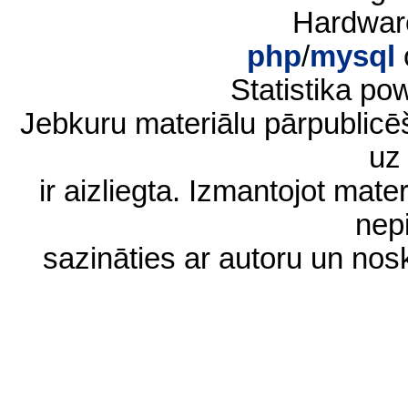
Hardwar
php
/
mysql
Statistika p
Jebkuru materiālu pārpublic
uz 
ir aizliegta. Izmantojot materi
nep
sazināties ar autoru un no