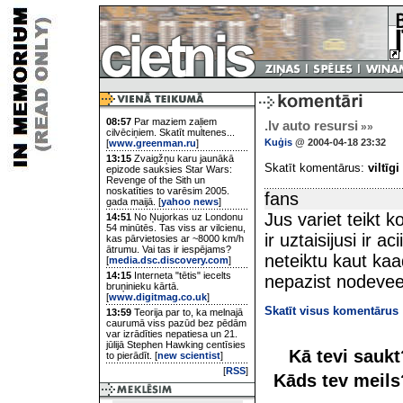
08:57
Par maziem zaļiem
.lv auto resursi
»»
cilvēciņiem. Skatīt multenes...
Kuģis
@ 2004-04-18 23:32
[
www.greenman.ru
]
13:15
Zvaigžņu karu jaunākā
Skatīt komentārus:
viltīgi
epizode sauksies Star Wars:
Revenge of the Sith un
noskatīties to varēsim 2005.
fans
gada maijā. [
yahoo news
]
Jus variet teikt k
14:51
No Ņujorkas uz Londonu
54 minūtēs. Tas viss ar vilcienu,
ir uztaisijusi ir 
kas pārvietosies ar ~8000 km/h
ātrumu. Vai tas ir iespējams?
neteiktu kaut ka
[
media.dsc.discovery.com
]
14:15
Interneta "tētis" iecelts
nepazist nodevee 
bruņinieku kārtā.
[
www.digitmag.co.uk
]
Skatīt visus komentārus
13:59
Teorija par to, ka melnajā
caurumā viss pazūd bez pēdām
var izrādīties nepatiesa un 21.
jūlijā Stephen Hawking centīsies
Kā tevi sauk
to pierādīt. [
new scientist
]
[
RSS
]
Kāds tev meil