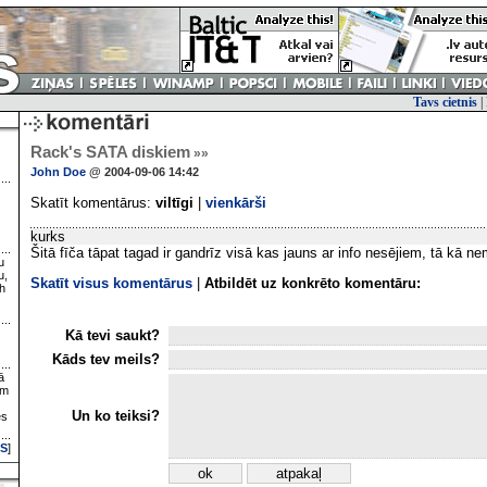
Tavs cietnis
|
Rack's SATA diskiem
»»
John Doe
@ 2004-09-06 14:42
Skatīt komentārus:
viltīgi
|
vienkārši
kurks
Šitā fīča tāpat tagad ir gandrīz visā kas jauns ar info nesējiem, tā kā nem
u
u,
Skatīt visus komentārus
|
Atbildēt uz konkrēto komentāru:
h
Kā tevi saukt?
Kāds tev meils?
ā
ām
Un ko teiksi?
es
S
]