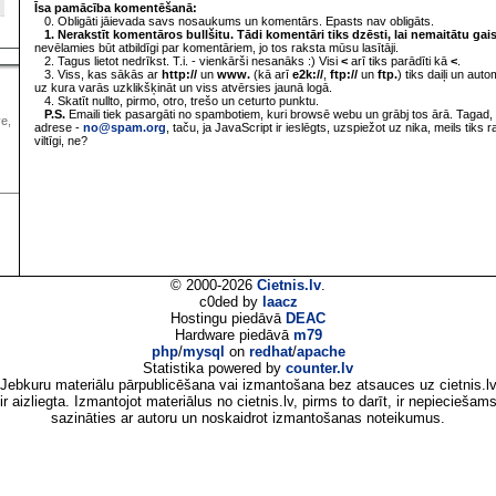
Īsa pamācība komentēšanā:
0. Obligāti jāievada savs nosaukums un komentārs. Epasts nav obligāts.
1. Nerakstīt komentāros bullšitu. Tādi komentāri tiks dzēsti, lai nemaitātu gai
nevēlamies būt atbildīgi par komentāriem, jo tos raksta mūsu lasītāji.
2. Tagus lietot nedrīkst. T.i. - vienkārši nesanāks :) Visi
<
arī tiks parādīti kā
<
.
3. Viss, kas sākās ar
http://
un
www.
(kā arī
e2k://
,
ftp://
un
ftp.
) tiks daiļi un aut
uz kura varās uzklikšķināt un viss atvērsies jaunā logā.
4. Skatīt nullto, pirmo, otro, trešo un ceturto punktu.
P.S.
Emaili tiek pasargāti no spambotiem, kuri browsē webu un grābj tos ārā. Tagad, 
ve,
adrese -
no@spam.org
, taču, ja JavaScript ir ieslēgts, uzspiežot uz nika, meils tiks 
viltīgi, ne?
© 2000-2026
Cietnis.lv
.
c0ded by
laacz
Hostingu piedāvā
DEAC
Hardware piedāvā
m79
php
/
mysql
on
redhat
/
apache
Statistika powered by
counter.lv
Jebkuru materiālu pārpublicēšana vai izmantošana bez atsauces uz cietnis.l
ir aizliegta. Izmantojot materiālus no cietnis.lv, pirms to darīt, ir nepieciešam
sazināties ar autoru un noskaidrot izmantošanas noteikumus.