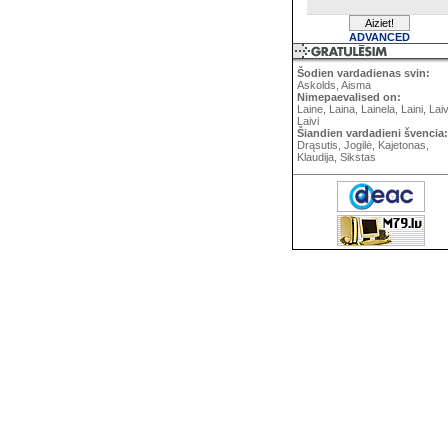
ADVANCED
Šodien vardadienas svin:
Askolds, Aisma
Nimepaevalised on:
Laine, Laina, Lainela, Laini, Lai
Laivi
Šiandien vardadieni švencia:
Drąsutis, Jogilė, Kajetonas,
Klaudija, Sikstas