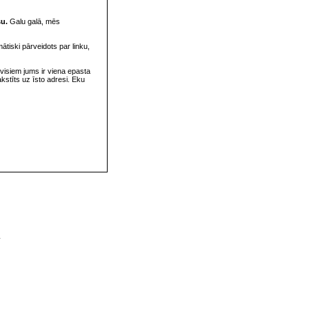
su.
Galu galā, mēs
omātiski pārveidots par linku,
visiem jums ir viena epasta
rakstīts uz īsto adresi. Eku
v
s