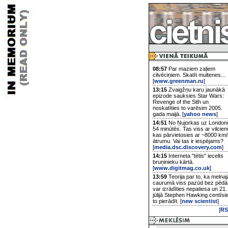
08:57
Par maziem zaļiem
cilvēciņiem. Skatīt multenes...
[
www.greenman.ru
]
13:15
Zvaigžņu karu jaunākā
epizode sauksies Star Wars:
Revenge of the Sith un
noskatīties to varēsim 2005.
gada maijā. [
yahoo news
]
14:51
No Ņujorkas uz London
54 minūtēs. Tas viss ar vilcien
kas pārvietosies ar ~8000 km/
ātrumu. Vai tas ir iespējams?
[
media.dsc.discovery.com
]
14:15
Interneta "tētis" iecelts
bruņinieku kārtā.
[
www.digitmag.co.uk
]
13:59
Teorija par to, ka melnaj
caurumā viss pazūd bez pēd
var izrādīties nepatiesa un 21.
jūlijā Stephen Hawking centīsi
to pierādīt. [
new scientist
]
[
RS