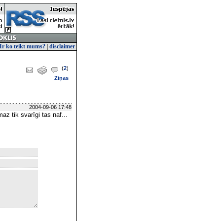
Ir ko teikt mums?
|
disclaimer
(
2
)
Ziņas
2004-09-06 17:48
az tik svarīgi tas naf...