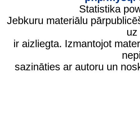
Statistika p
Jebkuru materiālu pārpublic
uz 
ir aizliegta. Izmantojot materi
nep
sazināties ar autoru un no