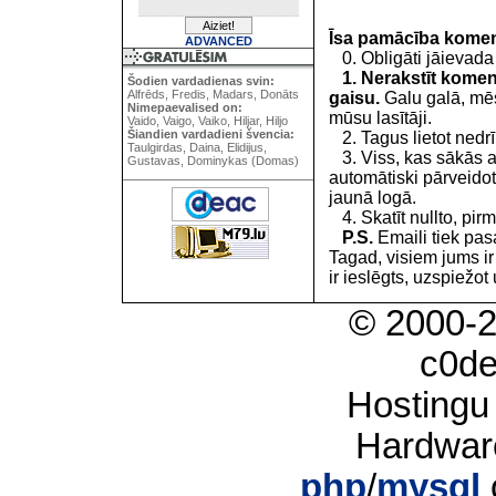
Īsa pamācība kome
ADVANCED
0. Obligāti jāievada
1. Nerakstīt koment
Šodien vardadienas svin:
Alfrēds, Fredis, Madars, Donāts
gaisu.
Galu galā, mēs
Nimepaevalised on:
mūsu lasītāji.
Vaido, Vaigo, Vaiko, Hiljar, Hiljo
Šiandien vardadieni švencia:
2. Tagus lietot nedrīk
Taulgirdas, Daina, Elidijus,
3. Viss, kas sākās 
Gustavas, Dominykas (Domas)
automātiski pārveidot
jaunā logā.
4. Skatīt nullto, pirm
P.S.
Emaili tiek pa
Tagad, visiem jums i
ir ieslēgts, uzspiežot 
© 2000-
c0d
Hostingu
Hardwar
php
/
mysql