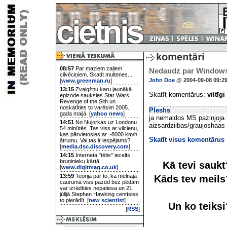
08:57
Par maziem zaļiem
Nedaudz par Window
cilvēciņiem. Skatīt multenes...
John Doe
@ 2004-09-08 09:2
[
www.greenman.ru
]
13:15
Zvaigžņu karu jaunākā
Skatīt komentārus:
viltīgi
epizode sauksies Star Wars:
Revenge of the Sith un
noskatīties to varēsim 2005.
Pleshs
gada maijā. [
yahoo news
]
ja nemaldos MS pazinjoja 
14:51
No Ņujorkas uz Londonu
aizsardziibas/graujoshaas
54 minūtēs. Tas viss ar vilcienu,
kas pārvietosies ar ~8000 km/h
Skatīt visus komentārus
ātrumu. Vai tas ir iespējams?
[
media.dsc.discovery.com
]
14:15
Interneta "tētis" iecelts
bruņinieku kārtā.
Kā tevi sauk
[
www.digitmag.co.uk
]
13:59
Teorija par to, ka melnajā
Kāds tev meil
caurumā viss pazūd bez pēdām
var izrādīties nepatiesa un 21.
jūlijā Stephen Hawking centīsies
to pierādīt. [
new scientist
]
Un ko teiks
[
RSS
]