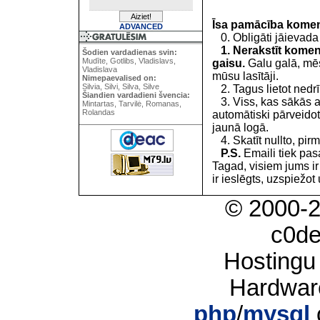
Īsa pamācība kome
ADVANCED
0. Obligāti jāievada
1. Nerakstīt koment
Šodien vardadienas svin:
Mudīte, Gotlibs, Vladislavs,
gaisu.
Galu galā, mēs
Vladislava
mūsu lasītāji.
Nimepaevalised on:
Silvia, Silvi, Silva, Silve
2. Tagus lietot nedrīk
Šiandien vardadieni švencia:
3. Viss, kas sākās 
Mintartas, Tarvilė, Romanas,
Rolandas
automātiski pārveidot
jaunā logā.
4. Skatīt nullto, pirm
P.S.
Emaili tiek pa
Tagad, visiem jums i
ir ieslēgts, uzspiežot 
© 2000-
c0d
Hostingu
Hardwar
php
/
mysql