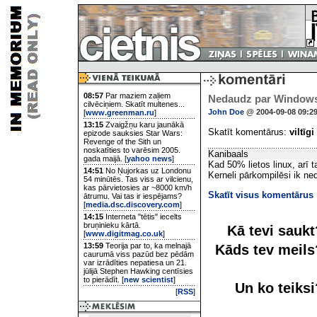
08:57
Par maziem zaļiem
Nedaudz par Window
cilvēciņiem. Skatīt multenes...
John Doe
@ 2004-09-08 09:2
[
www.greenman.ru
]
13:15
Zvaigžņu karu jaunākā
Skatīt komentārus:
viltīgi
epizode sauksies Star Wars:
Revenge of the Sith un
noskatīties to varēsim 2005.
Kanibaals
gada maijā. [
yahoo news
]
Kad 50% lietos linux, arī 
14:51
No Ņujorkas uz Londonu
Kerneli pārkompilēsi ik ne
54 minūtēs. Tas viss ar vilcienu,
kas pārvietosies ar ~8000 km/h
Skatīt visus komentārus
ātrumu. Vai tas ir iespējams?
[
media.dsc.discovery.com
]
14:15
Interneta "tētis" iecelts
bruņinieku kārtā.
Kā tevi sauk
[
www.digitmag.co.uk
]
13:59
Teorija par to, ka melnajā
Kāds tev meil
caurumā viss pazūd bez pēdām
var izrādīties nepatiesa un 21.
jūlijā Stephen Hawking centīsies
to pierādīt. [
new scientist
]
Un ko teiks
[
RSS
]