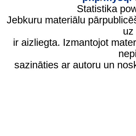
Statistika p
Jebkuru materiālu pārpublic
uz 
ir aizliegta. Izmantojot materi
nep
sazināties ar autoru un no