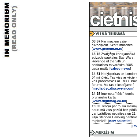
08:57
Par maziem zaļiem
cilvēciņiem. Skatīt multenes...
[
www.greenman.ru
]
13:15
Zvaigžņu karu jaunākā
epizode sauksies Star Wars:
Revenge of the Sith un
noskatīties to varēsim 2005.
gada maijā. [
yahoo news
]
14:51
No Ņujorkas uz London
54 minūtēs. Tas viss ar vilcien
kas pārvietosies ar ~8000 km/
ātrumu. Vai tas ir iespējams?
[
media.dsc.discovery.com
]
14:15
Interneta "tētis" iecelts
bruņinieku kārtā.
[
www.digitmag.co.uk
]
13:59
Teorija par to, ka melnaj
caurumā viss pazūd bez pēd
var izrādīties nepatiesa un 21.
jūlijā Stephen Hawking centīsi
to pierādīt. [
new scientist
]
[
RS