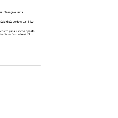
su.
Galu galā, mēs
omātiski pārveidots par linku,
visiem jums ir viena epasta
rakstīts uz īsto adresi. Eku
v
s