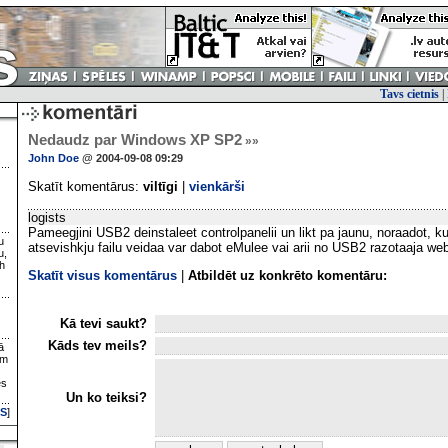
Tavs cietnis
|
Nedaudz par Windows XP SP2
»»
John Doe
@ 2004-09-08 09:29
Skatīt komentārus:
viltīgi
|
vienkārši
logists
Pameegjini USB2 deinstaleet controlpanelii un likt pa jaunu, noraadot, kur
u
atsevishkju failu veidaa var dabot eMulee vai arii no USB2 razotaaja we
u,
h
Skatīt visus komentārus
|
Atbildēt uz konkrēto komentāru:
Kā tevi saukt?
Kāds tev meils?
ā
ām
es
Un ko teiksi?
S
]