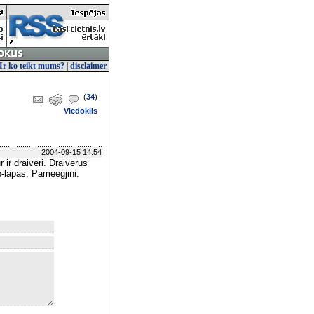
Ir ko teikt mums?
|
disclaimer
(
34
)
Viedoklis
2004-09-15 14:54
 ir draiveri. Draiverus
b-lapas. Pameegjini.