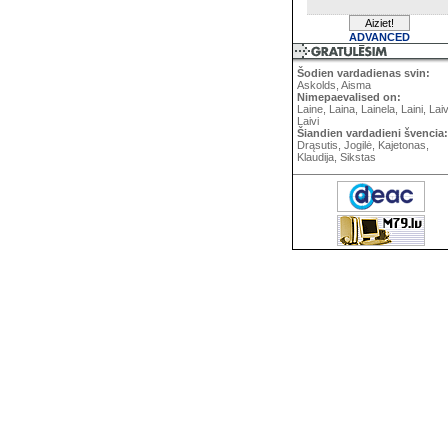
ADVANCED
Šodien vardadienas svin:
Askolds, Aisma
Nimepaevalised on:
Laine, Laina, Lainela, Laini, Lai
Laivi
Šiandien vardadieni švencia:
Drąsutis, Jogilė, Kajetonas,
Klaudija, Sikstas