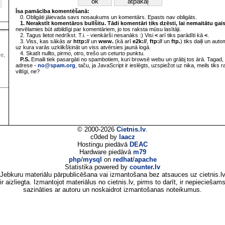
Īsa pamācība komentēšanā:
0. Obligāti jāievada savs nosaukums un komentārs. Epasts nav obligāts.
1. Nerakstīt komentāros bullšitu. Tādi komentāri tiks dzēsti, lai nemaitātu gai
nevēlamies būt atbildīgi par komentāriem, jo tos raksta mūsu lasītāji.
2. Tagus lietot nedrīkst. T.i. - vienkārši nesanāks :) Visi
<
arī tiks parādīti kā
<
.
3. Viss, kas sākās ar
http://
un
www.
(kā arī
e2k://
,
ftp://
un
ftp.
) tiks daiļi un aut
uz kura varās uzklikšķināt un viss atvērsies jaunā logā.
4. Skatīt nullto, pirmo, otro, trešo un ceturto punktu.
ve,
P.S.
Emaili tiek pasargāti no spambotiem, kuri browsē webu un grābj tos ārā. Tagad, 
adrese -
no@spam.org
, taču, ja JavaScript ir ieslēgts, uzspiežot uz nika, meils tiks 
viltīgi, ne?
© 2000-2026
Cietnis.lv
.
c0ded by
laacz
Hostingu piedāvā
DEAC
Hardware piedāvā
m79
php
/
mysql
on
redhat
/
apache
Statistika powered by
counter.lv
Jebkuru materiālu pārpublicēšana vai izmantošana bez atsauces uz cietnis.l
ir aizliegta. Izmantojot materiālus no cietnis.lv, pirms to darīt, ir nepieciešam
sazināties ar autoru un noskaidrot izmantošanas noteikumus.