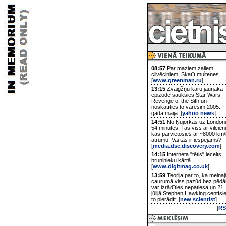
08:57
Par maziem zaļiem
cilvēciņiem. Skatīt multenes...
[
www.greenman.ru
]
13:15
Zvaigžņu karu jaunākā
epizode sauksies Star Wars:
Revenge of the Sith un
noskatīties to varēsim 2005.
gada maijā. [
yahoo news
]
14:51
No Ņujorkas uz London
54 minūtēs. Tas viss ar vilcien
kas pārvietosies ar ~8000 km/
ātrumu. Vai tas ir iespējams?
[
media.dsc.discovery.com
]
14:15
Interneta "tētis" iecelts
bruņinieku kārtā.
[
www.digitmag.co.uk
]
13:59
Teorija par to, ka melnaj
caurumā viss pazūd bez pēd
var izrādīties nepatiesa un 21.
jūlijā Stephen Hawking centīsi
to pierādīt. [
new scientist
]
[
RS