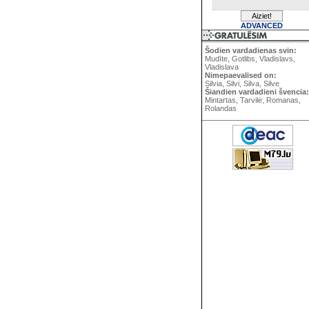
ADVANCED
Šodien vardadienas svin:
Mudīte, Gotlibs, Vladislavs,
Vladislava
Nimepaevalised on:
Silvia, Silvi, Silva, Silve
Šiandien vardadieni švencia:
Mintartas, Tarvilė, Romanas,
Rolandas