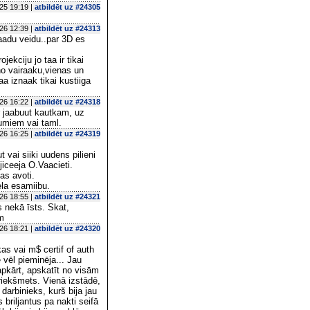
25 19:19 |
atbildēt uz #24305
26 12:39 |
atbildēt uz #24313
saadu veidu..par 3D es
ekciju jo taa ir tikai
 no vairaaku,vienas un
aa iznaak tikai kustiiga
26 16:22 |
atbildēt uz #24318
r jaabuut kautkam, uz
uumiem vai taml.
26 16:25 |
atbildēt uz #24319
t vai siiki uudens pilieni
jiceeja O.Vaacieti.
as avoti.
ela esamiibu.
26 18:55 |
atbildēt uz #24321
s nekā īsts. Skat,
m
26 18:21 |
atbildēt uz #24320
s vai m$ certif of auth
vēl pieminēja... Jau
apkārt, apskatīt no visām
priekšmets. Vienā izstādē,
 darbinieks, kurš bija jau
 briljantus pa nakti seifā