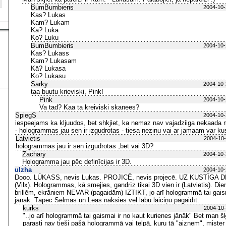
BumBumbieris
2004-10-
Kas? Lukas
Kam? Lukam
Kā? Luka
Ko? Luku
BumBumbieris
2004-10-
Kas? Lukass
Kam? Lukasam
Kā? Lukasa
Ko? Lukasu
Sarky
2004-10-
taa buutu krieviski, Pink!
Pink
2004-10-
Va tad? Kaa ta kreiviski skanees?
SpiegS
2004-10-
iespeejams ka kljuudos, bet shkjiet, ka nemaz nav vajadziiga nekaada 
- hologrammas jau sen ir izgudrotas - tiesa nezinu vai ar jamaam var kustii
Latvietis
2004-10-
hologrammas jau ir sen izgudrotas ,bet vai 3D?
Zachary
2004-10-
Hologramma jau pēc definīcijas ir 3D.
ulzha
2004-10-
Dooo. LŪKASS, nevis Lukas. PROJICĒ, nevis projecē. UZ KUSTĪGA D
(Vilx). Hologrammas, kā smejies, gandrīz tikai 3D vien ir (Latvietis). D
brillēm, ekrāniem NEVAR (pagaidām) IZTIKT, jo arī hologrammā tai gaism
jānāk. Tāpēc Selmas un Leas nāksies vēl labu laiciņu pagaidīt.
kurks
2004-10-
"..jo arī hologrammā tai gaismai ir no kaut kurienes jānāk" Bet man š
parasti nav tieši pašā hologrammā vai telpā, kuru tā "aizņem", mister