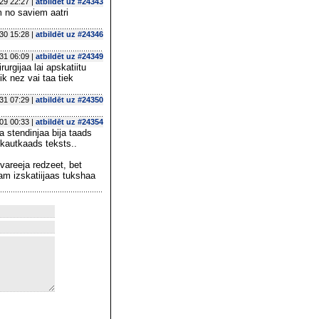
29 22:27 |
atbildēt uz #24343
m no saviem aatri
30 15:28 |
atbildēt uz #24346
31 06:09 |
atbildēt uz #24349
urgijaa lai apskatiitu
ik nez vai taa tiek
31 07:29 |
atbildēt uz #24350
01 00:33 |
atbildēt uz #24354
a stendinjaa bija taads
 kautkaads teksts..
 vareeja redzeet, bet
am izskatiijaas tukshaa