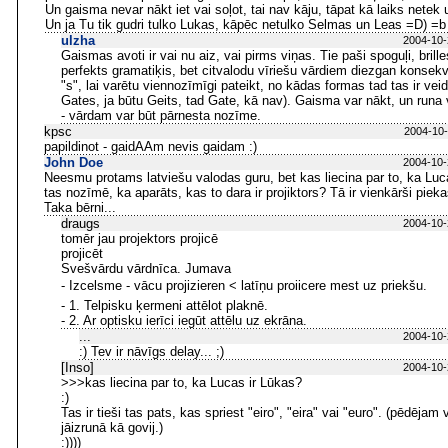
Un gaisma nevar nākt iet vai soļot, tai nav kāju, tāpat kā laiks netek u.
Un ja Tu tik gudri tulko Lukas, kāpēc netulko Selmas un Leas =D) =b
ulzha
2004-10-
Gaismas avoti ir vai nu aiz, vai pirms viņas. Tie paši spoguļi, bril
perfekts gramatiķis, bet citvalodu vīriešu vārdiem diezgan konsekven
"s", lai varētu viennozīmīgi pateikt, no kādas formas tad tas ir veid
Gates, ja būtu Geits, tad Gate, kā nav). Gaisma var nākt, un runa va
- vārdam var būt pārnesta nozīme.
kpsc
2004-10-
papildinot - gaidAAm nevis gaidam :)
John Doe
2004-10-
Neesmu protams latviešu valodas guru, bet kas liecina par to, ka Luca
tas nozīmē, ka aparāts, kas to dara ir projiktors? Tā ir vienkārši piek
Taka bērni...
draugs
2004-10-
tomēr jau projektors projicē
projicēt
Svešvārdu vārdnīca. Jumava
- Izcelsme - vācu projizieren < latīņu proiicere mest uz priekšu.
- 1. Telpisku ķermeni attēlot plaknē.
- 2. Ar optisku ierīci iegūt attēlu uz ekrāna.
...
2004-10-
:) Tev ir nāvīgs delay... ;)
[Inso]
2004-10-
>>>kas liecina par to, ka Lucas ir Lūkas?
:)
Tas ir tieši tas pats, kas spriest "eiro", "eira" vai "euro". (pēdējam
jāizrunā kā govij.)
:))))