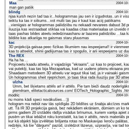
Maa
2004-10-
man gan patiik
blindg
2004-10-
njaa kursh nezin tad taa ir...hologrammas jau sen ir izgudrotas..un ir vi
teiktu ka tas ir siikums...vot multi tas jau ir kaut kas aciij patiikams
..vieniigais ar hologrammas paliidziibu nu nekaadi nevarees dabuut 3d proj
iluuzija kas iestraadaat stiklaa vai kaadaa citaa materiaalaa un izveido
taas pashas bildes ateelu iededzinaashanu ar laazera paliidziibu ...taa k
bildiite kas atkariiga no gaismas staru pluusmas
kac
2004-10-
3D projekcija gaisaa peec fizikas likumiem nau iespeejama!! ir vienmee
kaa to atteelot, shinii gadiijumaa tas ir spogulis, ir arii iespeejams uz d
The REX
2004-10-
Ha ha ha ...
Projiceetu kaadu atteelu, ir vajadziigs "ekraans", uz kaa to projiceet, kau
vai puteklji, kaa tas bija Mezaparkaa, kad uz uudens pileinu ekraana pro
Shaadaam metodeem 3D atteelu var ieguut tikai tad, ja ir vairaaki gaism
Un hologrammas sheit njeprichom, jo taas tikai rada iluuziju par 3D atte
ulzha
2004-10-
Umm, bet šķietams attēls arī ir attēls. Pie tam bieži daudz noderīgāk
piemēram, elitetacticalsources.com/ EOTech_Holographic_Sights .ht
modric
2004-10-
nu moins kādi speci novākušies...:))
hologram ma nebūt nav tās spīdīgās 2D bildītes uz šnabja akcīzes marka
utt. Tā IR 3D projekcija gaisā, bez nekādiem ekrāniem, dūmiem un ko te 
pirms gadiem 20 izstādēs rādīja visādus brīnumus, kuriem varēja apiet 
pusēm un tikai iebāžot roku konstatēt, ka tas ir attēls, nevis materiāls 
kur kā objekti bija izvēlētas briljanta rotas no Maskavijas Ieroču palātas,
redzējis, kā šie "dārgumi" pazūd, izslēdzot lāzerus, uzprasīja, vai tad tos