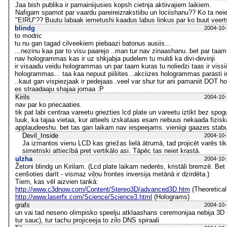
Jaa bish publika ir pamainiijusies kopsh cietnja aktiivajiem laikiem.
Nafigam spamot par vaardu pareireizrakstiibu un lociishanu?? Ko ta nei
"EIRU"?? Buutu labaak iemetushi kaadus labus linkus par ko buut veerts r
blindg
2004-10-
to modric
tu nu gan tagad cilveekiem piebaazi batonus ausiis...
...nezinu kaa par to visu paarejo ..man tur nav zinaashanu..bet par t
nav hologrammas kas ir uz shkjabja pudelem tu muldi ka divi-devinji
ir visaadu veidu hologrammas un par taam kuras tu noliedzi taas ir viss
hologrammas... taa kaa nepuut piiliites...akciizes hologrammas parasti ir
..kaut gan vispiezjaak ir pedejaas..veel var shur tur arii pamaniit DOT h
es straadaaju shajaa jomaa :P
Kirils
2004-10-
nav par ko priecaaties.
tik pat labi centraa vareetu griezties lcd plate un vareetu iztikt bez spog
luuk, ka tajaa vietaa, kur atteels izskataas esam nebuus nekaada fizisk
applaudeeshu. bet tas gan laikam nav iespeejams. vieniigi gaazes stab
Devil_Inside
2004-10-
Ja izmantos vienu LCD kas griežas lielā ātrumā, tad projicēt varēs tika
simetriski attiecībā pret vertikālo asi. Tāpēc tas neiet krastā.
ulzha
2004-10-
Žetoni blindg un Kirilam. (Lcd plate laikam nederēs, kristāli bremzē. Bet g
cenšoties darīt - vismaz viļņu frontes inversija metānā ir dzirdēta.)
Tiem, kas vēl aizvien tankā:
http://www.c3dnow.com/Content/Stereo3D/advanced3D.htm
(Theoretica
http://www.laserfx.com/Science/Science3.html
(Holograms)
grafs
2004-10-
un vai tad neseno olimpisko speelju atklaashans ceremonijaa nebija 3D 
tur sauc), tur tachu projiceeja to zilo DNS spiraali