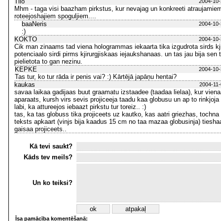
Tilo
2004-10-
Mhm - taga visi baazham pirkstus, kur nevajag un konkreeti atraujamie
roteejoshajiem spoguljiem....
baaNeris
2004-10-
:)
KOKTO
2004-10-
Cik man zinaams tad viena hologrammas iekaarta tika izgudrota sirds kjir
potenciaalo sirdi pirms kjirurgjiskaas iejaukshanaas. un tas jau bija sen t
pielietota to gan nezinu.
KEPKE
2004-10-
Tas tur, ko tur rāda ir penis vai? :) Kārtējā japāņu hentai?
kaukas
2004-11-
savaa laikaa gadijaas buut graamatu izstaadee (taadaa lielaa), kur viena
aparaats, kursh virs sevis projiceeja taadu kaa globusu un ap to rinkjoja
labi, ka attureejos iebaazt pirkstu tur toreiz.. :)
tas, ka tas globuss tika projiceets uz kautko, kas aatri griezhas, tochna
teksts apkaart (vinjs bija kaadus 15 cm no taa mazaa globusinja) tiesha
gaisaa projiceets..
Kā tevi saukt?
Kāds tev meils?
Un ko teiksi?
Īsa pamācība komentēšanā: