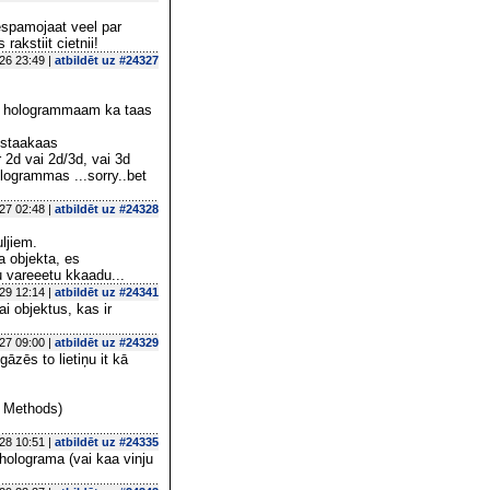
espamojaat veel par
akstiit cietnii!
26 23:49 |
atbildēt uz #24327
aam hologrammaam ka taas
iistaakaas
 2d vai 2d/3d, vai 3d
ologrammas ...sorry..bet
27 02:48 |
atbildēt uz #24328
uljiem.
a objekta, es
u vareeetu kkaadu...
29 12:14 |
atbildēt uz #24341
i objektus, kas ir
27 09:00 |
atbildēt uz #24329
āzēs to lietiņu it kā
l Methods)
28 10:51 |
atbildēt uz #24335
holograma (vai kaa vinju