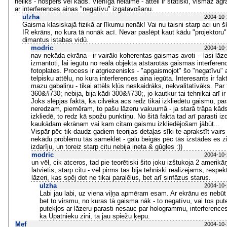
neliks - nospers vēl kāds. Vienīgā nelaime - attēli ir statiski, vismaz agr
ar interferences ainas "negatīvu" izgatavošanu.
ulzha
2004-10-
Gaisma klasiskajā fizikā ar līkumu nenāk! Vai nu taisni starp aci un šķ
IR ekrāns, no kura tā nonāk acī. Nevar paslēpt kaut kādu "projektoru"
dimantus istabas vidū.
modric
2004-10-
nav nekāda ekrāna - ir vairāki koherentas gaismas avoti -- lasi lāzer
izmantoti, lai iegūtu no reālā objekta atstarotās gaismas interferen
fotoplates. Process ir atgriezenisks - "apgaismojot" šo "negatīvu" a
telpisku attēlu, no kura interferences aina iegūta. Interesants ir fak
mazu gabaliņu - tikai attēls kļūs neskaidrāks, nekvalitatīvāks. Par 
360&#730; nebija, bija kādi 300&#730;, jo kautkur tai tehnikai arī ir
Joks slēpjas faktā, ka cilvēka acs redz tikai izkliedētu gaismu, pa
neredzam, piemēram, to pašu lāzeru vakuumā - ja starā trāpa kād
izkliedē, to redz kā spožu punktiņu. No šitā fakta tad arī parasti i
kaukādam ekrānam vai kam citam gaismu izkliedējošam jābūt...
Vispār pēc tik daudz gadiem teorijas detaļas sīki te aprakstīt vairs
nekādu problēmu tās sameklēt - galu beigās pēc tās izstādes es zi
izdarīju, un toreiz starp citu nebija ineta & gūgles :))
modric
2004-10-
un vēl, cik atceros, tad pie teorētiski šito joku izštukoja 2 amerikāņ
latvietis, starp citu - vēl pirms tas bija tehniski realizējams, respek
lāzeri, kas spēj dot ne tikai paralēlus, bet arī sinfāzus starus.
ulzha
2004-10-
Labi jau labi, uz viena viļņa apmēram esam. Ar ekrānu es nebūt
bet to virsmu, no kuras tā gaisma nāk - to negatīvu, vai tos pu
putekļos ar lāzeru parasti nesauc par hologrammu, interference
ka Upatnieku zini, ta jau spiežu ķepu.
Mef
2004-10-