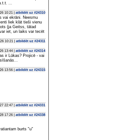
t.t. ...
26 10:21 |
atbildēt uz #24310
les vai ekrāni. Neesmu
ti liek klāt tieši vienu
ots (ja Geitss, tātad
r iet, un laiks var tecēt
26 10:21 |
atbildēt uz #24311
26 13:44 |
atbildēt uz #24314
s ir Lūkas? Projicē - vai
asīšanās...
26 13:56 |
atbildēt uz #24315
27 22:47 |
atbildēt uz #24331
28 17:26 |
atbildēt uz #24338
 vatiantam burts "u"