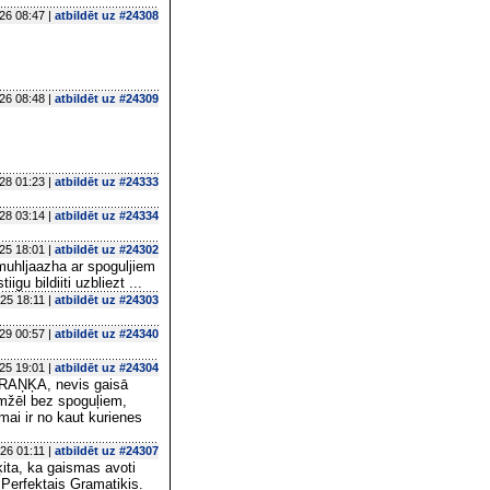
26 08:47 |
atbildēt uz #24308
26 08:48 |
atbildēt uz #24309
28 01:23 |
atbildēt uz #24333
28 03:14 |
atbildēt uz #24334
25 18:01 |
atbildēt uz #24302
muhljaazha ar spoguljiem
gu bildiiti uzbliezt ...
25 18:11 |
atbildēt uz #24303
29 00:57 |
atbildēt uz #24340
25 19:01 |
atbildēt uz #24304
RAŅĶA, nevis gaisā
iemžēl bez spoguļiem,
ai ir no kaut kurienes
26 01:11 |
atbildēt uz #24307
ķita, ka gaismas avoti
 Perfektais Gramatiķis.