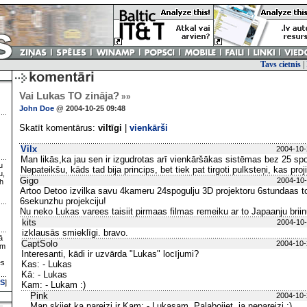
Tavs cietnis
|
Vai Lukas TO zināja?
»»
John Doe
@ 2004-10-25 09:48
Skatīt komentārus:
viltīgi
|
vienkārši
Vilx
2004-10-
Man likās,ka jau sen ir izgudrotas arī vienkāršākas sistēmas bez 25 s
u
Nepateikšu, kāds tad bija princips, bet tiek pat tirgoti pulksteņi, kas proj
u,
Gigo
2004-10-
h
Artoo Detoo izvilka savu 4kameru 24spogulju 3D projektoru 6stundaas to 
6sekunzhu projekciju!
Nu neko Lukas varees taisiit pirmaas filmas remeiku ar to Japaanju brii
kits
2004-10-
izklausās smieklīgi. bravo.
ā
CaptSolo
2004-10-
ām
Interesanti, kādi ir uzvārda "Lukas" locījumi?
es
Kas: - Lukas
Kā: - Lukas
S
]
Kam: - Lukam :)
Pink
2004-10-
Man skjiet ka pareizi ir Kam: - Lukasam. Palabojiet, ja nepareizi :)