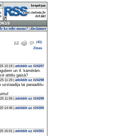
Ir ko teikt mums?
|
disclaimer
(
41
)
Ziņas
25 10:19 |
atbildēt uz #24297
poguļiem un 4. kamērām.
icē attēlu gaisā?
25 11:29 |
atbildēt uz #24298
uzstaadija lai paraadiitu
numu!
25 11:56 |
atbildēt uz #24299
25 14:46 |
atbildēt uz #24300
25 16:01 |
atbildēt uz #24301