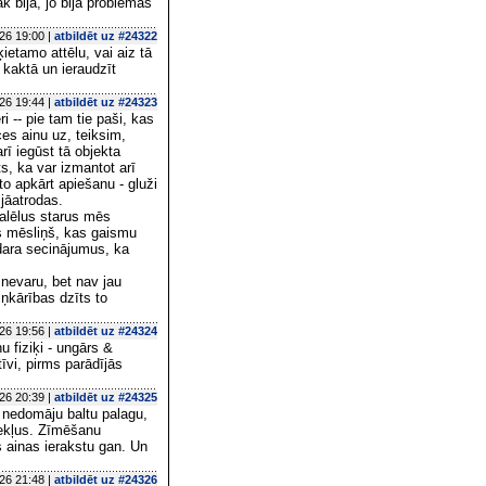
āk bija, jo bija problēmas
26 19:00 |
atbildēt uz #24322
ietamo attēlu, vai aiz tā
 kaktā un ieraudzīt
26 19:44 |
atbildēt uz #24323
i -- pie tam tie paši, kas
ces ainu uz, teiksim,
rī iegūst tā objekta
ts, ka var izmantot arī
to apkārt apiešanu - gluži
 jāatrodas.
ralēlus starus mēs
s mēsliņš, kas gaismu
zdara secinājumus, ka
 nevaru, bet nav jau
ņkārības dzīts to
26 19:56 |
atbildēt uz #24324
u fiziķi - ungārs &
tīvi, pirms parādījās
26 20:39 |
atbildēt uz #24325
 nedomāju baltu palagu,
tekļus. Zīmēšanu
s ainas ierakstu gan. Un
26 21:48 |
atbildēt uz #24326