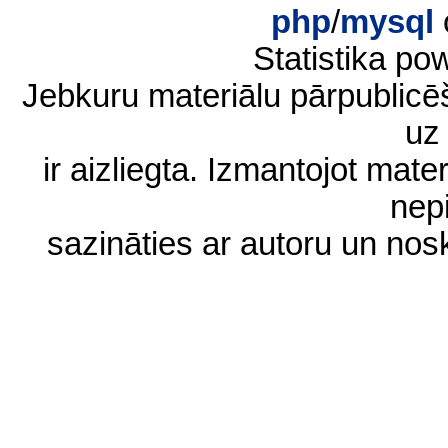
php
/
mysql
Statistika p
Jebkuru materiālu pārpublic
uz 
ir aizliegta. Izmantojot materi
nep
sazināties ar autoru un no