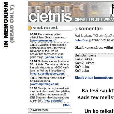
08:57
Par maziem zaļiem
Vai Lukas TO zināja?
cilvēciņiem. Skatīt multenes...
John Doe
@ 2004-10-25 09:4
[
www.greenman.ru
]
13:15
Zvaigžņu karu jaunākā
Skatīt komentārus:
viltīgi
epizode sauksies Star Wars:
Revenge of the Sith un
noskatīties to varēsim 2005.
BumBumbieris
gada maijā. [
yahoo news
]
Kas? Lukas
14:51
No Ņujorkas uz Londonu
Kam? Lukam
54 minūtēs. Tas viss ar vilcienu,
Kā? Luka
kas pārvietosies ar ~8000 km/h
Ko? Luku
ātrumu. Vai tas ir iespējams?
[
media.dsc.discovery.com
]
Skatīt visus komentārus
14:15
Interneta "tētis" iecelts
bruņinieku kārtā.
[
www.digitmag.co.uk
]
13:59
Teorija par to, ka melnajā
Kā tevi sauk
caurumā viss pazūd bez pēdām
var izrādīties nepatiesa un 21.
Kāds tev meil
jūlijā Stephen Hawking centīsies
to pierādīt. [
new scientist
]
[
RSS
]
Un ko teiks