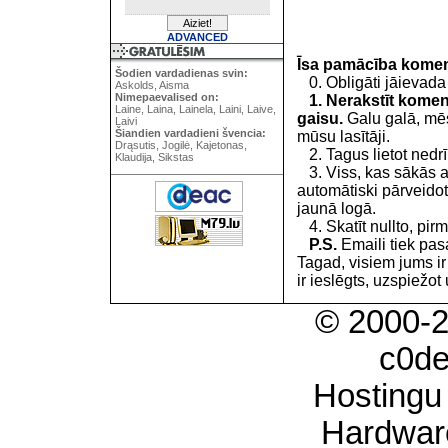
ADVANCED
Īsa pamācība kome
Šodien vardadienas svin:
0. Obligāti jāievada
Askolds, Aisma
Nimepaevalised on:
1. Nerakstīt koment
Laine, Laina, Lainela, Laini, Laive,
gaisu.
Galu galā, mēs
Laivi
Šiandien vardadieni švencia:
mūsu lasītāji.
Drąsutis, Jogilė, Kajetonas,
2. Tagus lietot nedrīk
Klaudija, Sikstas
3. Viss, kas sākās 
automātiski pārveidot
jaunā logā.
4. Skatīt nullto, pirm
P.S.
Emaili tiek pa
Tagad, visiem jums i
ir ieslēgts, uzspiežot 
© 2000-
c0d
Hostingu
Hardwar