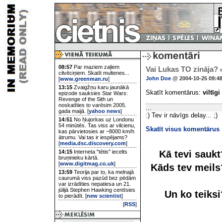
08:57
Par maziem zaļiem
Vai Lukas TO zināja?
cilvēciņiem. Skatīt multenes...
John Doe
@ 2004-10-25 09:4
[
www.greenman.ru
]
13:15
Zvaigžņu karu jaunākā
Skatīt komentārus:
viltīgi
epizode sauksies Star Wars:
Revenge of the Sith un
noskatīties to varēsim 2005.
...
gada maijā. [
yahoo news
]
:) Tev ir nāvīgs delay... ;)
14:51
No Ņujorkas uz Londonu
54 minūtēs. Tas viss ar vilcienu,
Skatīt visus komentārus
kas pārvietosies ar ~8000 km/h
ātrumu. Vai tas ir iespējams?
[
media.dsc.discovery.com
]
Kā tevi sauk
14:15
Interneta "tētis" iecelts
bruņinieku kārtā.
[
www.digitmag.co.uk
]
Kāds tev meil
13:59
Teorija par to, ka melnajā
caurumā viss pazūd bez pēdām
var izrādīties nepatiesa un 21.
jūlijā Stephen Hawking centīsies
Un ko teiks
to pierādīt. [
new scientist
]
[
RSS
]