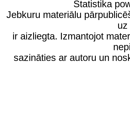
Statistika p
Jebkuru materiālu pārpublic
uz 
ir aizliegta. Izmantojot materi
nep
sazināties ar autoru un no