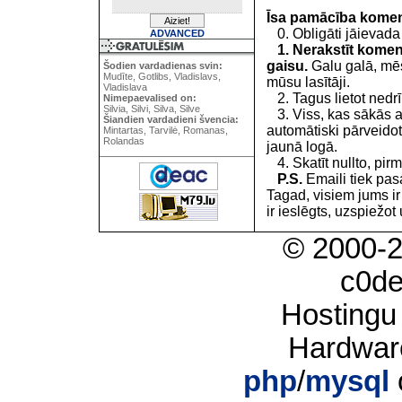
Īsa pamācība kome
0. Obligāti jāievada
ADVANCED
1. Nerakstīt koment
gaisu.
Galu galā, mēs
Šodien vardadienas svin:
Mudīte, Gotlibs, Vladislavs,
mūsu lasītāji.
Vladislava
2. Tagus lietot nedrīk
Nimepaevalised on:
Silvia, Silvi, Silva, Silve
3. Viss, kas sākās 
Šiandien vardadieni švencia:
automātiski pārveidot
Mintartas, Tarvilė, Romanas,
Rolandas
jaunā logā.
4. Skatīt nullto, pirm
P.S.
Emaili tiek pa
Tagad, visiem jums i
ir ieslēgts, uzspiežot 
© 2000-
c0d
Hostingu
Hardwar
php
/
mysql