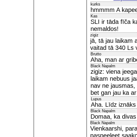
kurks
hmmmm A kapee
Kas
SLI ir tāda fīča 
nemaldos!
zigiz
jā, tā jau laikam 
vaitad tā 340 Ls 
Brutto
Aha, man ar gribē
Black Napalm
zigiz: viena jee
laikam nebuus ja
nav ne jausmas, 
bet gan jau ka ar
Lupus
Aha. Līdz iznāk
Black Napalm
Domaa, ka divas 
Black Napalm
Vienkaarshi, paras
paspeeleet saakot