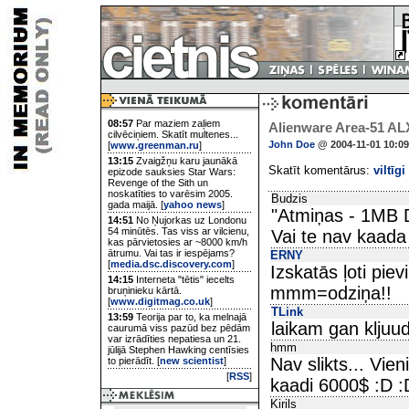
08:57
Par maziem zaļiem
Alienware Area-51 AL
cilvēciņiem. Skatīt multenes...
John Doe
@ 2004-11-01 10:09
[
www.greenman.ru
]
13:15
Zvaigžņu karu jaunākā
Skatīt komentārus:
viltīgi
epizode sauksies Star Wars:
Revenge of the Sith un
noskatīties to varēsim 2005.
Budzis
gada maijā. [
yahoo news
]
"Atmiņas - 1MB
14:51
No Ņujorkas uz Londonu
54 minūtēs. Tas viss ar vilcienu,
Vai te nav kaada
kas pārvietosies ar ~8000 km/h
ātrumu. Vai tas ir iespējams?
ERNY
[
media.dsc.discovery.com
]
Izskatās ļoti piev
14:15
Interneta "tētis" iecelts
mmm=odziņa!!
bruņinieku kārtā.
[
www.digitmag.co.uk
]
TLink
13:59
Teorija par to, ka melnajā
laikam gan kljuu
caurumā viss pazūd bez pēdām
var izrādīties nepatiesa un 21.
hmm
jūlijā Stephen Hawking centīsies
Nav slikts... Vie
to pierādīt. [
new scientist
]
[
RSS
]
kaadi 6000$ :D :
Kirils