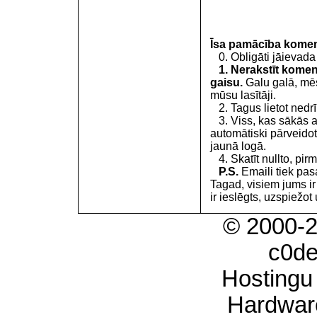
Īsa pamācība kome
0. Obligāti jāievada
1. Nerakstīt koment
gaisu.
Galu galā, mēs
mūsu lasītāji.
2. Tagus lietot nedrīk
3. Viss, kas sākās 
automātiski pārveidot
jaunā logā.
4. Skatīt nullto, pirm
P.S.
Emaili tiek pa
Tagad, visiem jums i
ir ieslēgts, uzspiežot 
© 2000-
c0d
Hostingu
Hardwar