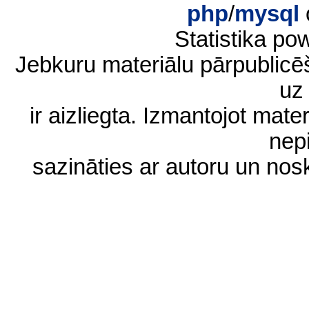
php
/
mysql
Statistika p
Jebkuru materiālu pārpublic
uz 
ir aizliegta. Izmantojot materi
nep
sazināties ar autoru un no