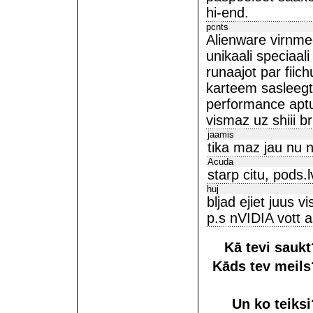
hi-end.
pcnts
Alienware virnmee
unikaali speciaali
runaajot par fii
karteem sasleegt
performance aptu
vismaz uz shiii b
jaamis
tika maz jau nu 
Acuda
starp citu, pods.l
huj
bljad ejiet juus vi
p.s nVIDIA vott 
Kā tevi sauk
Kāds tev meil
Un ko teiks