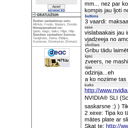
mm... nez par ko
kompis jau ljoti 
ADVANCED
buttons
3 vaardi: maksa
Šodien vardadienas svin:
Alfrēds, Fredis, Madars, Donāts
xexe
Nimepaevalised on:
Vaido, Vaigo, Vaiko, Hiljar, Hiljo
vislabaakais jau i
Šiandien vardadieni švencia:
vjadzeeja no am
Taulgirdas, Daina, Elidijus,
Gustavas, Dominykas (Domas)
sfinXters
Gribu tādu laimēt 
kpsc
zveers, ne mash
njaa
odzinja...eh
a ko noziime tas
kurks
http://www.nvidia
NVIDIA® SLI (Sc
saskarsne :) ) Ti
2 xexe: Tipa ko tā
mātes plate ar sl
Skat te:
http://w