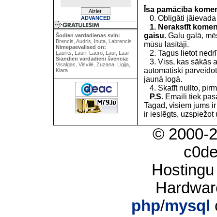
Īsa pamācība kome
0. Obligāti jāievada
ADVANCED
1. Nerakstīt koment
gaisu.
Galu galā, mēs
Šodien vardadienas svin:
Brencis, Audris, Inuta, Labrencis
mūsu lasītāji.
Nimepaevalised on:
2. Tagus lietot nedrīk
Laurits, Lauri, Lauro, Laur, Laar
Šiandien vardadieni švencia:
3. Viss, kas sākās 
Visalgas, Visvilė, Zuzana, Ligija,
automātiski pārveidot
Klara
jaunā logā.
4. Skatīt nullto, pirm
P.S.
Emaili tiek pa
Tagad, visiem jums i
ir ieslēgts, uzspiežot 
© 2000-
c0d
Hostingu
Hardwar
php
/
mysql