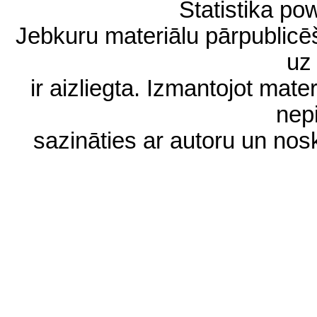
Statistika p
Jebkuru materiālu pārpublic
uz 
ir aizliegta. Izmantojot materi
nep
sazināties ar autoru un no