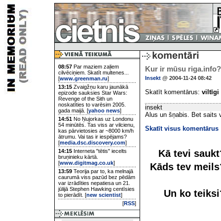
08:57
Par maziem zaļiem
Kur ir mūsu riga.info?
cilvēciņiem. Skatīt multenes...
Insekt
@ 2004-11-24 08:42
[
www.greenman.ru
]
13:15
Zvaigžņu karu jaunākā
Skatīt komentārus:
viltīgi
epizode sauksies Star Wars:
Revenge of the Sith un
noskatīties to varēsim 2005.
insekt
gada maijā. [
yahoo news
]
Alus un šņabis. Bet saits 
14:51
No Ņujorkas uz Londonu
54 minūtēs. Tas viss ar vilcienu,
Skatīt visus komentārus
kas pārvietosies ar ~8000 km/h
ātrumu. Vai tas ir iespējams?
[
media.dsc.discovery.com
]
Kā tevi sauk
14:15
Interneta "tētis" iecelts
bruņinieku kārtā.
[
www.digitmag.co.uk
]
Kāds tev meil
13:59
Teorija par to, ka melnajā
caurumā viss pazūd bez pēdām
var izrādīties nepatiesa un 21.
jūlijā Stephen Hawking centīsies
Un ko teiks
to pierādīt. [
new scientist
]
[
RSS
]