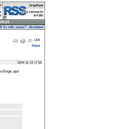
Ir ko teikt mums?
|
disclaimer
(
23
)
Ziņas
2004-11-24 17:58
s/forge.apo