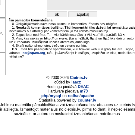
Īsa pamācība komentēšanā:
0. Obligāti jāievada savs nosaukums un komentārs. Epasts nav obligāts.
1. Nerakstīt komentāros bullšitu. Tādi komentāri tiks dzēsti, lai nemaitātu gai
nevēlamies būt atbildīgi par komentāriem, jo tos raksta mūsu lasītāji.
ve,
2. Tagus lietot nedrīkst. T.i. - vienkārši nesanāks :) Visi
<
arī tiks parādīti kā
<
.
3. Viss, kas sākās ar
http://
un
www.
(kā arī
e2k://
,
ftp://
un
ftp.
) tiks daiļi un aut
uz kura varās uzklikšķināt un viss atvērsies jaunā logā.
4. Skatīt nullto, pirmo, otro, trešo un ceturto punktu.
P.S.
Emaili tiek pasargāti no spambotiem, kuri browsē webu un grābj tos ārā. Tagad, 
adrese -
no@spam.org
, taču, ja JavaScript ir ieslēgts, uzspiežot uz nika, meils tiks 
viltīgi, ne?
© 2000-2026
Cietnis.lv
.
c0ded by
laacz
Hostingu piedāvā
DEAC
Hardware piedāvā
m79
php
/
mysql
on
redhat
/
apache
Statistika powered by
counter.lv
Jebkuru materiālu pārpublicēšana vai izmantošana bez atsauces uz cietnis.l
ir aizliegta. Izmantojot materiālus no cietnis.lv, pirms to darīt, ir nepieciešam
sazināties ar autoru un noskaidrot izmantošanas noteikumus.