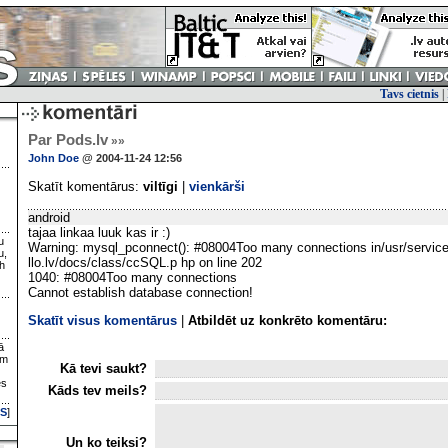
Tavs cietnis
|
Par Pods.lv
»»
John Doe
@ 2004-11-24 12:56
Skatīt komentārus:
viltīgi
|
vienkārši
android
tajaa linkaa luuk kas ir :)
u
Warning: mysql_pconnect(): #08004Too many connections in/usr/service
u,
llo.lv/docs/class/ccSQL.p hp on line 202
h
1040: #08004Too many connections
Cannot establish database connection!
Skatīt visus komentārus
|
Atbildēt uz konkrēto komentāru:
ā
ām
Kā tevi saukt?
es
Kāds tev meils?
S
]
Un ko teiksi?