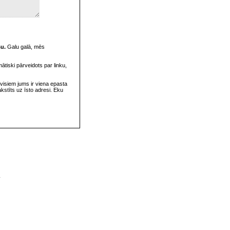
su.
Galu galā, mēs
omātiski pārveidots par linku,
visiem jums ir viena epasta
rakstīts uz īsto adresi. Eku
v
s