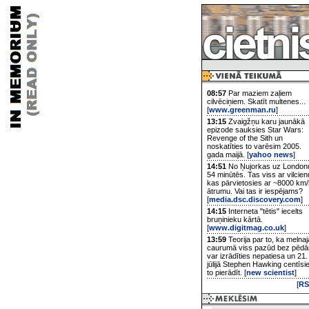
08:57
Par maziem zaļiem
cilvēciņiem. Skatīt multenes...
[
www.greenman.ru
]
13:15
Zvaigžņu karu jaunākā
epizode sauksies Star Wars:
Revenge of the Sith un
noskatīties to varēsim 2005.
gada maijā. [
yahoo news
]
14:51
No Ņujorkas uz London
54 minūtēs. Tas viss ar vilcien
kas pārvietosies ar ~8000 km/
ātrumu. Vai tas ir iespējams?
[
media.dsc.discovery.com
]
14:15
Interneta "tētis" iecelts
bruņinieku kārtā.
[
www.digitmag.co.uk
]
13:59
Teorija par to, ka melnaj
caurumā viss pazūd bez pēd
var izrādīties nepatiesa un 21.
jūlijā Stephen Hawking centīsi
to pierādīt. [
new scientist
]
[
RS