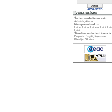
ADVANCED
Šodien vardadienas svin:
Askolds, Aisma
Nimepaevalised on:
Laine, Laina, Lainela, Laini, Lai
Laivi
Šiandien vardadieni švencia:
Drąsutis, Jogilė, Kajetonas,
Klaudija, Sikstas