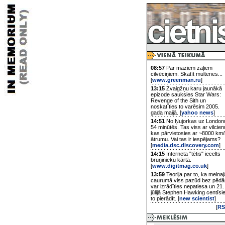
08:57
Par maziem zaļiem
cilvēciņiem. Skatīt multenes...
[
www.greenman.ru
]
13:15
Zvaigžņu karu jaunākā
epizode sauksies Star Wars:
Revenge of the Sith un
noskatīties to varēsim 2005.
gada maijā. [
yahoo news
]
14:51
No Ņujorkas uz London
54 minūtēs. Tas viss ar vilcien
kas pārvietosies ar ~8000 km/
ātrumu. Vai tas ir iespējams?
[
media.dsc.discovery.com
]
14:15
Interneta "tētis" iecelts
bruņinieku kārtā.
[
www.digitmag.co.uk
]
13:59
Teorija par to, ka melnaj
caurumā viss pazūd bez pēd
var izrādīties nepatiesa un 21.
jūlijā Stephen Hawking centīsi
to pierādīt. [
new scientist
]
[
RS