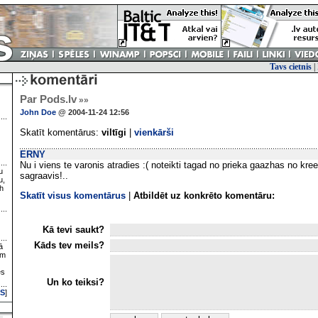
Tavs cietnis
|
Par Pods.lv
»»
John Doe
@ 2004-11-24 12:56
Skatīt komentārus:
viltīgi
|
vienkārši
ERNY
Nu i viens te varonis atradies :( noteikti tagad no prieka gaazhas no kree
u
sagraavis!..
u,
h
Skatīt visus komentārus
|
Atbildēt uz konkrēto komentāru:
Kā tevi saukt?
Kāds tev meils?
ā
ām
es
Un ko teiksi?
S
]