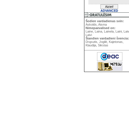
ADVANCED
Šodien vardadienas svin:
Askolds, Aisma
Nimepaevalised on:
Laine, Laina, Lainela, Laini, Lai
Laivi
Šiandien vardadieni švencia:
Drąsutis, Jogilė, Kajetonas,
Klaudija, Sikstas