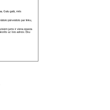
su.
Galu galā, mēs
omātiski pārveidots par linku,
visiem jums ir viena epasta
rakstīts uz īsto adresi. Eku
v
s