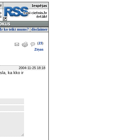
Ir ko teikt mums?
|
disclaimer
(
23
)
Ziņas
2004-11-25 18:18
sla, ka kko ir