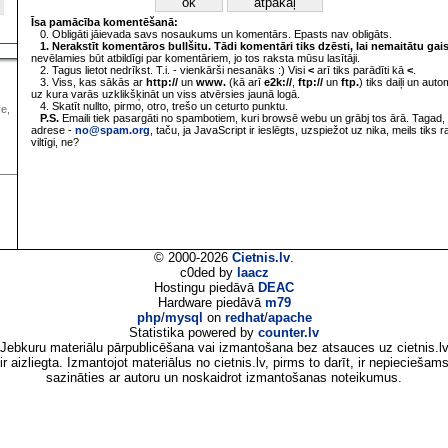
Īsa pamācība komentēšanā:
0. Obligāti jāievada savs nosaukums un komentārs. Epasts nav obligāts.
1. Nerakstīt komentāros bullšitu. Tādi komentāri tiks dzēsti, lai nemaitātu gai
nevēlamies būt atbildīgi par komentāriem, jo tos raksta mūsu lasītāji.
2. Tagus lietot nedrīkst. T.i. - vienkārši nesanāks :) Visi
<
arī tiks parādīti kā
<
.
3. Viss, kas sākās ar
http://
un
www.
(kā arī
e2k://
,
ftp://
un
ftp.
) tiks daiļi un aut
uz kura varās uzklikšķināt un viss atvērsies jaunā logā.
4. Skatīt nullto, pirmo, otro, trešo un ceturto punktu.
ve,
P.S.
Emaili tiek pasargāti no spambotiem, kuri browsē webu un grābj tos ārā. Tagad, 
adrese -
no@spam.org
, taču, ja JavaScript ir ieslēgts, uzspiežot uz nika, meils tiks 
viltīgi, ne?
© 2000-2026
Cietnis.lv
.
c0ded by
laacz
Hostingu piedāvā
DEAC
Hardware piedāvā
m79
php
/
mysql
on
redhat
/
apache
Statistika powered by
counter.lv
Jebkuru materiālu pārpublicēšana vai izmantošana bez atsauces uz cietnis.l
ir aizliegta. Izmantojot materiālus no cietnis.lv, pirms to darīt, ir nepieciešam
sazināties ar autoru un noskaidrot izmantošanas noteikumus.