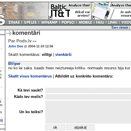
Tavs cietnis
|
Par Pods.lv
»»
John Doe
@ 2004-11-24 12:56
Skatīt komentārus:
viltīgi
|
vienkārši
BViper
nu ko lai saka. kaads freex neiztureeja kritiku. normaals resurss bija kur
u
u,
Skatīt visus komentārus
|
Atbildēt uz konkrēto komentāru:
h
Kā tevi saukt?
Kāds tev meils?
ā
ām
Un ko teiksi?
es
S
]