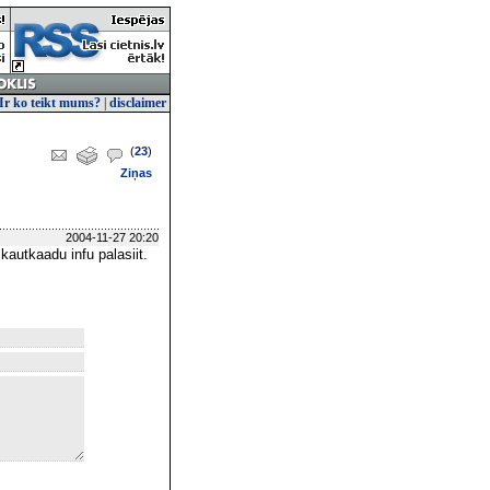
Ir ko teikt mums?
|
disclaimer
(
23
)
Ziņas
2004-11-27 20:20
 kautkaadu infu palasiit.