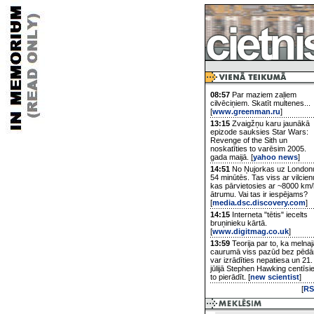
08:57
Par maziem zaļiem
cilvēciņiem. Skatīt multenes...
[
www.greenman.ru
]
13:15
Zvaigžņu karu jaunākā
epizode sauksies Star Wars:
Revenge of the Sith un
noskatīties to varēsim 2005.
gada maijā. [
yahoo news
]
14:51
No Ņujorkas uz London
54 minūtēs. Tas viss ar vilcien
kas pārvietosies ar ~8000 km/
ātrumu. Vai tas ir iespējams?
[
media.dsc.discovery.com
]
14:15
Interneta "tētis" iecelts
bruņinieku kārtā.
[
www.digitmag.co.uk
]
13:59
Teorija par to, ka melnaj
caurumā viss pazūd bez pēd
var izrādīties nepatiesa un 21.
jūlijā Stephen Hawking centīsi
to pierādīt. [
new scientist
]
[
RS