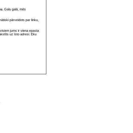
su.
Galu galā, mēs
omātiski pārveidots par linku,
visiem jums ir viena epasta
rakstīts uz īsto adresi. Eku
v
s