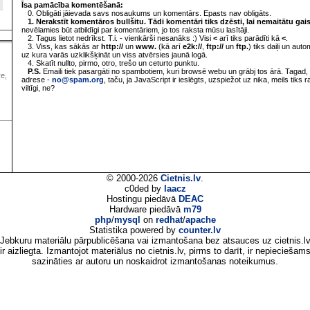
Īsa pamācība komentēšanā:
0. Obligāti jāievada savs nosaukums un komentārs. Epasts nav obligāts.
1. Nerakstīt komentāros bullšitu. Tādi komentāri tiks dzēsti, lai nemaitātu gai
nevēlamies būt atbildīgi par komentāriem, jo tos raksta mūsu lasītāji.
2. Tagus lietot nedrīkst. T.i. - vienkārši nesanāks :) Visi
<
arī tiks parādīti kā
<
.
3. Viss, kas sākās ar
http://
un
www.
(kā arī
e2k://
,
ftp://
un
ftp.
) tiks daiļi un aut
uz kura varās uzklikšķināt un viss atvērsies jaunā logā.
4. Skatīt nullto, pirmo, otro, trešo un ceturto punktu.
P.S.
Emaili tiek pasargāti no spambotiem, kuri browsē webu un grābj tos ārā. Tagad, 
ve,
adrese -
no@spam.org
, taču, ja JavaScript ir ieslēgts, uzspiežot uz nika, meils tiks 
viltīgi, ne?
© 2000-2026
Cietnis.lv
.
c0ded by
laacz
Hostingu piedāvā
DEAC
Hardware piedāvā
m79
php
/
mysql
on
redhat
/
apache
Statistika powered by
counter.lv
Jebkuru materiālu pārpublicēšana vai izmantošana bez atsauces uz cietnis.l
ir aizliegta. Izmantojot materiālus no cietnis.lv, pirms to darīt, ir nepieciešam
sazināties ar autoru un noskaidrot izmantošanas noteikumus.