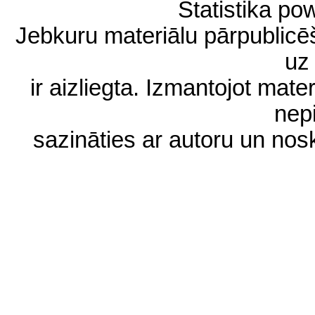
Statistika p
Jebkuru materiālu pārpublic
uz 
ir aizliegta. Izmantojot materi
nep
sazināties ar autoru un no