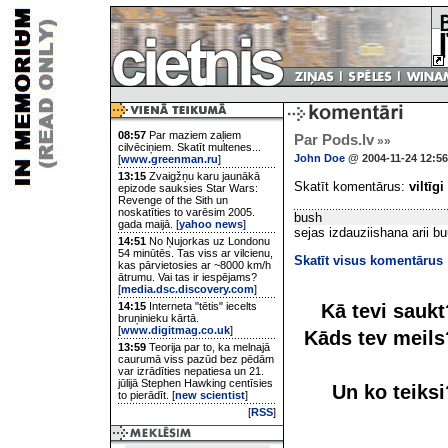
08:57
Par maziem zaļiem
Par Pods.lv
»»
cilvēciņiem. Skatīt multenes...
John Doe
@ 2004-11-24 12:56
[
www.greenman.ru
]
13:15
Zvaigžņu karu jaunākā
Skatīt komentārus:
viltīgi
epizode sauksies Star Wars:
Revenge of the Sith un
noskatīties to varēsim 2005.
bush
gada maijā. [
yahoo news
]
sejas izdauziishana arii bu
14:51
No Ņujorkas uz Londonu
54 minūtēs. Tas viss ar vilcienu,
Skatīt visus komentārus
kas pārvietosies ar ~8000 km/h
ātrumu. Vai tas ir iespējams?
[
media.dsc.discovery.com
]
Kā tevi sauk
14:15
Interneta "tētis" iecelts
bruņinieku kārtā.
[
www.digitmag.co.uk
]
Kāds tev meil
13:59
Teorija par to, ka melnajā
caurumā viss pazūd bez pēdām
var izrādīties nepatiesa un 21.
jūlijā Stephen Hawking centīsies
Un ko teiks
to pierādīt. [
new scientist
]
[
RSS
]