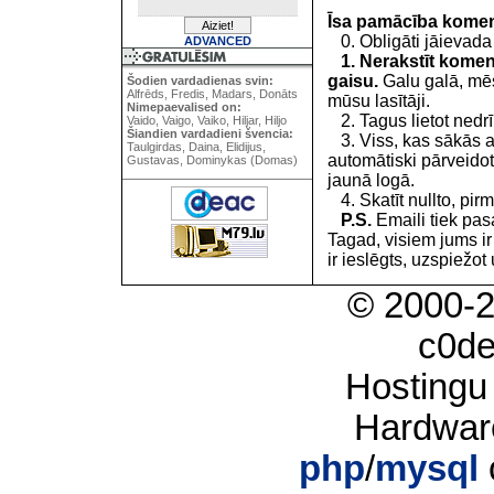
Īsa pamācība kome
0. Obligāti jāievada
ADVANCED
1. Nerakstīt koment
gaisu.
Galu galā, mēs
Šodien vardadienas svin:
Alfrēds, Fredis, Madars, Donāts
mūsu lasītāji.
Nimepaevalised on:
2. Tagus lietot nedrīk
Vaido, Vaigo, Vaiko, Hiljar, Hiljo
Šiandien vardadieni švencia:
3. Viss, kas sākās 
Taulgirdas, Daina, Elidijus,
automātiski pārveidot
Gustavas, Dominykas (Domas)
jaunā logā.
4. Skatīt nullto, pirm
P.S.
Emaili tiek pa
Tagad, visiem jums i
ir ieslēgts, uzspiežot 
© 2000-
c0d
Hostingu
Hardwar
php
/
mysql