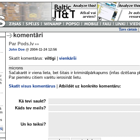
Tavs cietnis
|
Par Pods.lv
»»
John Doe
@ 2004-11-24 12:56
Skatīt komentārus:
viltīgi
|
vienkārši
microns
Sačakarēt ir viena lieta, bet šitais ir kriminālpārkapums (infas dzēšana 
u
Par piemēru citiem varētu ierosināt lietu.
u,
h
Skatīt visus komentārus
|
Atbildēt uz konkrēto komentāru:
Kā tevi saukt?
Kāds tev meils?
ā
ām
es
Un ko teiksi?
S
]