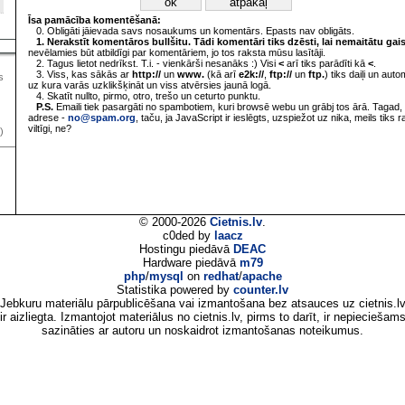
Īsa pamācība komentēšanā:
0. Obligāti jāievada savs nosaukums un komentārs. Epasts nav obligāts.
1. Nerakstīt komentāros bullšitu. Tādi komentāri tiks dzēsti, lai nemaitātu gai
nevēlamies būt atbildīgi par komentāriem, jo tos raksta mūsu lasītāji.
2. Tagus lietot nedrīkst. T.i. - vienkārši nesanāks :) Visi
<
arī tiks parādīti kā
<
.
3. Viss, kas sākās ar
http://
un
www.
(kā arī
e2k://
,
ftp://
un
ftp.
) tiks daiļi un aut
s
uz kura varās uzklikšķināt un viss atvērsies jaunā logā.
4. Skatīt nullto, pirmo, otro, trešo un ceturto punktu.
P.S.
Emaili tiek pasargāti no spambotiem, kuri browsē webu un grābj tos ārā. Tagad, 
adrese -
no@spam.org
, taču, ja JavaScript ir ieslēgts, uzspiežot uz nika, meils tiks 
viltīgi, ne?
)
© 2000-2026
Cietnis.lv
.
c0ded by
laacz
Hostingu piedāvā
DEAC
Hardware piedāvā
m79
php
/
mysql
on
redhat
/
apache
Statistika powered by
counter.lv
Jebkuru materiālu pārpublicēšana vai izmantošana bez atsauces uz cietnis.l
ir aizliegta. Izmantojot materiālus no cietnis.lv, pirms to darīt, ir nepieciešam
sazināties ar autoru un noskaidrot izmantošanas noteikumus.