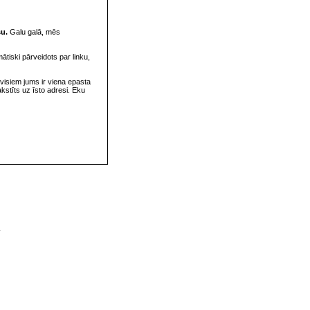
su.
Galu galā, mēs
omātiski pārveidots par linku,
visiem jums ir viena epasta
rakstīts uz īsto adresi. Eku
v
s