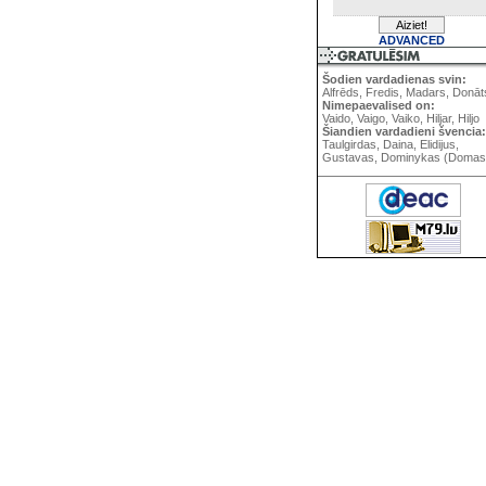
ADVANCED
Šodien vardadienas svin:
Alfrēds, Fredis, Madars, Donāt
Nimepaevalised on:
Vaido, Vaigo, Vaiko, Hiljar, Hiljo
Šiandien vardadieni švencia:
Taulgirdas, Daina, Elidijus,
Gustavas, Dominykas (Domas