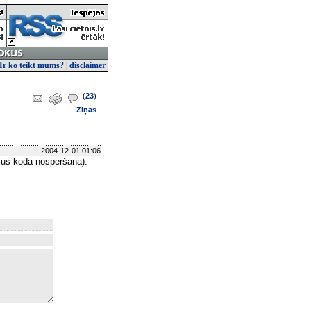
Ir ko teikt mums?
|
disclaimer
(
23
)
Ziņas
2004-12-01 01:06
plus koda nosperšana).