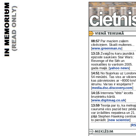
08:57
Par maziem zaļiem
cilvēciņiem. Skatīt multenes...
[
www.greenman.ru
]
13:15
Zvaigžņu karu jaunākā
epizode sauksies Star Wars:
Revenge of the Sith un
noskatīties to varēsim 2005.
gada maijā. [
yahoo news
]
14:51
No Ņujorkas uz London
54 minūtēs. Tas viss ar vilcien
kas pārvietosies ar ~8000 km/
ātrumu. Vai tas ir iespējams?
[
media.dsc.discovery.com
]
14:15
Interneta "tētis" iecelts
bruņinieku kārtā.
[
www.digitmag.co.uk
]
13:59
Teorija par to, ka melnaj
caurumā viss pazūd bez pēd
var izrādīties nepatiesa un 21.
jūlijā Stephen Hawking centīsi
to pierādīt. [
new scientist
]
[
RS