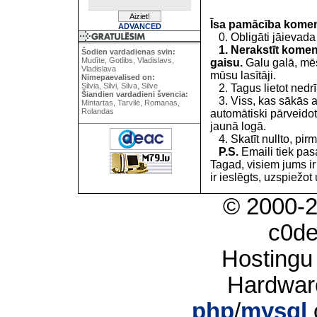
Īsa pamācība kome
ADVANCED
0. Obligāti jāievada
1. Nerakstīt koment
Šodien vardadienas svin:
Mudīte, Gotlibs, Vladislavs,
gaisu.
Galu galā, mēs
Vladislava
mūsu lasītāji.
Nimepaevalised on:
Silvia, Silvi, Silva, Silve
2. Tagus lietot nedrīk
Šiandien vardadieni švencia:
3. Viss, kas sākās 
Mintartas, Tarvilė, Romanas,
Rolandas
automātiski pārveidot
jaunā logā.
4. Skatīt nullto, pirm
P.S.
Emaili tiek pa
Tagad, visiem jums i
ir ieslēgts, uzspiežot 
© 2000-
c0d
Hostingu
Hardwar
php
/
mysql