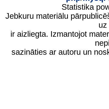
Statistika p
Jebkuru materiālu pārpublic
uz 
ir aizliegta. Izmantojot materi
nep
sazināties ar autoru un no