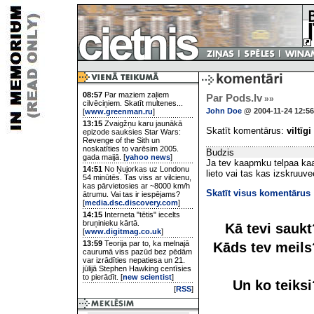
08:57
Par maziem zaļiem
Par Pods.lv
»»
cilvēciņiem. Skatīt multenes...
John Doe
@ 2004-11-24 12:56
[
www.greenman.ru
]
13:15
Zvaigžņu karu jaunākā
Skatīt komentārus:
viltīgi
epizode sauksies Star Wars:
Revenge of the Sith un
noskatīties to varēsim 2005.
Budzis
gada maijā. [
yahoo news
]
Ja tev kaapmku telpaa kaa
14:51
No Ņujorkas uz Londonu
lieto vai tas kas izskruuvee
54 minūtēs. Tas viss ar vilcienu,
kas pārvietosies ar ~8000 km/h
Skatīt visus komentārus
ātrumu. Vai tas ir iespējams?
[
media.dsc.discovery.com
]
14:15
Interneta "tētis" iecelts
bruņinieku kārtā.
Kā tevi sauk
[
www.digitmag.co.uk
]
13:59
Teorija par to, ka melnajā
Kāds tev meil
caurumā viss pazūd bez pēdām
var izrādīties nepatiesa un 21.
jūlijā Stephen Hawking centīsies
to pierādīt. [
new scientist
]
Un ko teiks
[
RSS
]