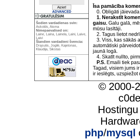
Īsa pamācība kome
0. Obligāti jāievada
ADVANCED
1. Nerakstīt koment
gaisu.
Galu galā, mēs
Šodien vardadienas svin:
Askolds, Aisma
mūsu lasītāji.
Nimepaevalised on:
2. Tagus lietot nedrīk
Laine, Laina, Lainela, Laini, Laive,
Laivi
3. Viss, kas sākās 
Šiandien vardadieni švencia:
automātiski pārveidot
Drąsutis, Jogilė, Kajetonas,
Klaudija, Sikstas
jaunā logā.
4. Skatīt nullto, pirm
P.S.
Emaili tiek pa
Tagad, visiem jums i
ir ieslēgts, uzspiežot 
© 2000-
c0d
Hostingu
Hardwar
php
/
mysql