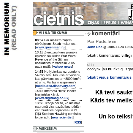
08:57
Par maziem zaļiem
Par Pods.lv
»»
cilvēciņiem. Skatīt multenes...
John Doe
@ 2004-11-24 12:56
[
www.greenman.ru
]
13:15
Zvaigžņu karu jaunākā
Skatīt komentārus:
viltīgi
epizode sauksies Star Wars:
Revenge of the Sith un
noskatīties to varēsim 2005.
uhh
gada maijā. [
yahoo news
]
coolynx jau nu riktiigi izgaa
14:51
No Ņujorkas uz Londonu
54 minūtēs. Tas viss ar vilcienu,
Skatīt visus komentārus
kas pārvietosies ar ~8000 km/h
ātrumu. Vai tas ir iespējams?
[
media.dsc.discovery.com
]
Kā tevi sauk
14:15
Interneta "tētis" iecelts
bruņinieku kārtā.
[
www.digitmag.co.uk
]
Kāds tev meil
13:59
Teorija par to, ka melnajā
caurumā viss pazūd bez pēdām
var izrādīties nepatiesa un 21.
jūlijā Stephen Hawking centīsies
Un ko teiks
to pierādīt. [
new scientist
]
[
RSS
]