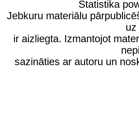
Statistika p
Jebkuru materiālu pārpublic
uz 
ir aizliegta. Izmantojot materi
nep
sazināties ar autoru un no