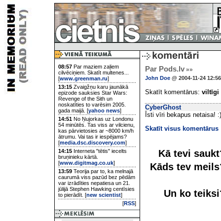
08:57
Par maziem zaļiem
Par Pods.lv
»»
cilvēciņiem. Skatīt multenes...
John Doe
@ 2004-11-24 12:56
[
www.greenman.ru
]
13:15
Zvaigžņu karu jaunākā
Skatīt komentārus:
viltīgi
epizode sauksies Star Wars:
Revenge of the Sith un
noskatīties to varēsim 2005.
CyberGhost
gada maijā. [
yahoo news
]
Īsti vīri bekapus netaisa! :)
14:51
No Ņujorkas uz Londonu
54 minūtēs. Tas viss ar vilcienu,
Skatīt visus komentārus
kas pārvietosies ar ~8000 km/h
ātrumu. Vai tas ir iespējams?
[
media.dsc.discovery.com
]
Kā tevi sauk
14:15
Interneta "tētis" iecelts
bruņinieku kārtā.
[
www.digitmag.co.uk
]
Kāds tev meil
13:59
Teorija par to, ka melnajā
caurumā viss pazūd bez pēdām
var izrādīties nepatiesa un 21.
jūlijā Stephen Hawking centīsies
Un ko teiks
to pierādīt. [
new scientist
]
[
RSS
]