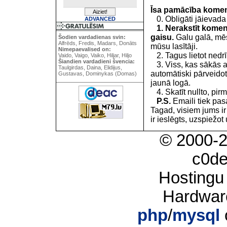
Īsa pamācība kome
0. Obligāti jāievada
ADVANCED
1. Nerakstīt koment
gaisu.
Galu galā, mēs
Šodien vardadienas svin:
Alfrēds, Fredis, Madars, Donāts
mūsu lasītāji.
Nimepaevalised on:
2. Tagus lietot nedrīk
Vaido, Vaigo, Vaiko, Hiljar, Hiljo
Šiandien vardadieni švencia:
3. Viss, kas sākās 
Taulgirdas, Daina, Elidijus,
automātiski pārveidot
Gustavas, Dominykas (Domas)
jaunā logā.
4. Skatīt nullto, pirm
P.S.
Emaili tiek pa
Tagad, visiem jums i
ir ieslēgts, uzspiežot 
© 2000-
c0d
Hostingu
Hardwar
php
/
mysql