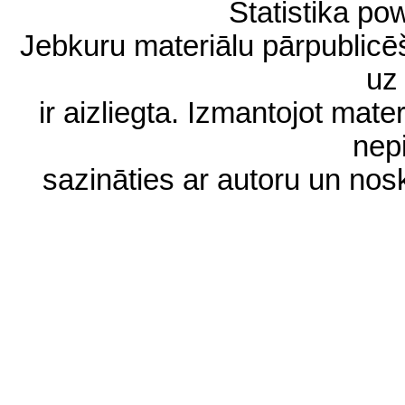
Statistika p
Jebkuru materiālu pārpublic
uz 
ir aizliegta. Izmantojot materi
nep
sazināties ar autoru un no