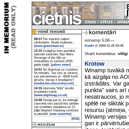
08:57
Par maziem zaļiem
winamp 5.06
»»
cilvēciņiem. Skatīt multenes...
Insekt
@ 2004-11-25 03:45
[
www.greenman.ru
]
13:15
Zvaigžņu karu jaunākā
Skatīt komentārus:
viltīgi
epizode sauksies Star Wars:
Revenge of the Sith un
noskatīties to varēsim 2005.
Krotow
gada maijā. [
yahoo news
]
Winamp tuvākā nā
14:51
No Ņujorkas uz Londonu
54 minūtēs. Tas viss ar vilcienu,
kā aizgāja no AO
kas pārvietosies ar ~8000 km/h
ātrumu. Vai tas ir iespējams?
izstrādāts. Var ga
[
media.dsc.discovery.com
]
14:15
Interneta "tētis" iecelts
punkta" vairs arī
bruņinieku kārtā.
[
www.digitmag.co.uk
]
nesatraucos, jo m
13:59
Teorija par to, ka melnajā
spēlē ne sliktāk
caurumā viss pazūd bez pēdām
var izrādīties nepatiesa un 21.
resursu (atmiņa,
jūlijā Stephen Hawking centīsies
to pierādīt. [
new scientist
]
Winamp versijas 
[
RSS
]
gan ir pārvērtuši