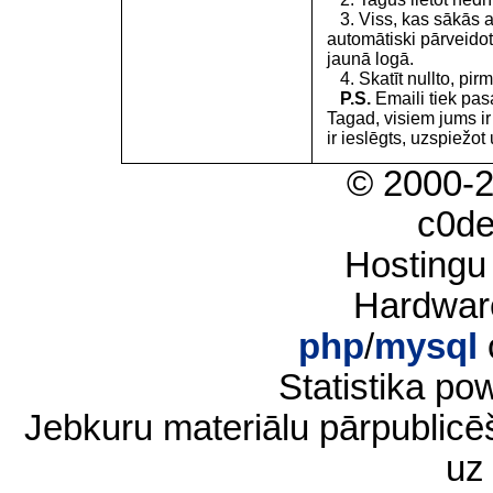
3. Viss, kas sākās 
automātiski pārveidot
jaunā logā.
4. Skatīt nullto, pirm
P.S.
Emaili tiek pa
Tagad, visiem jums i
ir ieslēgts, uzspiežot 
© 2000-
c0d
Hostingu
Hardwar
php
/
mysql
Statistika p
Jebkuru materiālu pārpublic
uz 