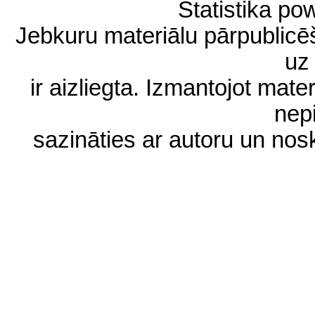
Statistika p
Jebkuru materiālu pārpublic
uz 
ir aizliegta. Izmantojot materi
nep
sazināties ar autoru un no