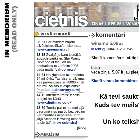
08:57
Par maziem zaļiem
winamp 5.06
»»
cilvēciņiem. Skatīt multenes...
Insekt
@ 2004-11-25 03:45
[
www.greenman.ru
]
13:15
Zvaigžņu karu jaunākā
Skatīt komentārus:
viltīgi
epizode sauksies Star Wars:
Revenge of the Sith un
noskatīties to varēsim 2005.
bush
gada maijā. [
yahoo news
]
veca zinja. 5.07 ir jau pie
14:51
No Ņujorkas uz Londonu
54 minūtēs. Tas viss ar vilcienu,
Skatīt visus komentārus
kas pārvietosies ar ~8000 km/h
ātrumu. Vai tas ir iespējams?
[
media.dsc.discovery.com
]
Kā tevi sauk
14:15
Interneta "tētis" iecelts
bruņinieku kārtā.
[
www.digitmag.co.uk
]
Kāds tev meil
13:59
Teorija par to, ka melnajā
caurumā viss pazūd bez pēdām
var izrādīties nepatiesa un 21.
jūlijā Stephen Hawking centīsies
Un ko teiks
to pierādīt. [
new scientist
]
[
RSS
]