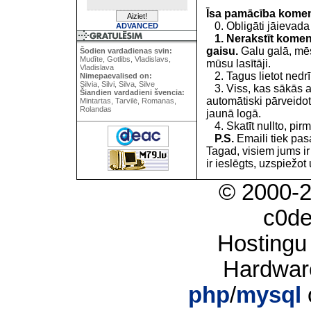
Īsa pamācība kome
0. Obligāti jāievada
ADVANCED
1. Nerakstīt koment
gaisu.
Galu galā, mēs
Šodien vardadienas svin:
Mudīte, Gotlibs, Vladislavs,
mūsu lasītāji.
Vladislava
2. Tagus lietot nedrīk
Nimepaevalised on:
Silvia, Silvi, Silva, Silve
3. Viss, kas sākās 
Šiandien vardadieni švencia:
automātiski pārveidot
Mintartas, Tarvilė, Romanas,
Rolandas
jaunā logā.
4. Skatīt nullto, pirm
P.S.
Emaili tiek pa
Tagad, visiem jums i
ir ieslēgts, uzspiežot 
© 2000-
c0d
Hostingu
Hardwar
php
/
mysql