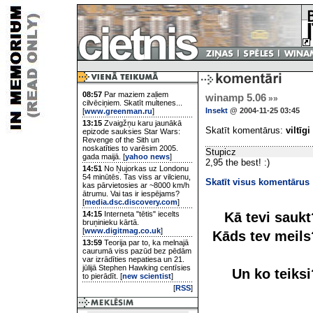
08:57
Par maziem zaļiem
winamp 5.06
»»
cilvēciņiem. Skatīt multenes...
Insekt
@ 2004-11-25 03:45
[
www.greenman.ru
]
13:15
Zvaigžņu karu jaunākā
Skatīt komentārus:
viltīgi
epizode sauksies Star Wars:
Revenge of the Sith un
noskatīties to varēsim 2005.
Stupicz
gada maijā. [
yahoo news
]
2,95 the best! :)
14:51
No Ņujorkas uz Londonu
54 minūtēs. Tas viss ar vilcienu,
Skatīt visus komentārus
kas pārvietosies ar ~8000 km/h
ātrumu. Vai tas ir iespējams?
[
media.dsc.discovery.com
]
Kā tevi sauk
14:15
Interneta "tētis" iecelts
bruņinieku kārtā.
[
www.digitmag.co.uk
]
Kāds tev meil
13:59
Teorija par to, ka melnajā
caurumā viss pazūd bez pēdām
var izrādīties nepatiesa un 21.
jūlijā Stephen Hawking centīsies
Un ko teiks
to pierādīt. [
new scientist
]
[
RSS
]