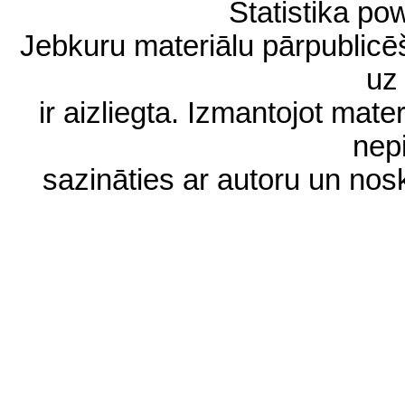
Statistika p
Jebkuru materiālu pārpublic
uz 
ir aizliegta. Izmantojot materi
nep
sazināties ar autoru un no