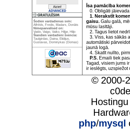
Īsa pamācība kome
0. Obligāti jāievada
ADVANCED
1. Nerakstīt koment
gaisu.
Galu galā, mēs
Šodien vardadienas svin:
Alfrēds, Fredis, Madars, Donāts
mūsu lasītāji.
Nimepaevalised on:
2. Tagus lietot nedrīk
Vaido, Vaigo, Vaiko, Hiljar, Hiljo
Šiandien vardadieni švencia:
3. Viss, kas sākās 
Taulgirdas, Daina, Elidijus,
automātiski pārveidot
Gustavas, Dominykas (Domas)
jaunā logā.
4. Skatīt nullto, pirm
P.S.
Emaili tiek pa
Tagad, visiem jums i
ir ieslēgts, uzspiežot 
© 2000-
c0d
Hostingu
Hardwar
php
/
mysql