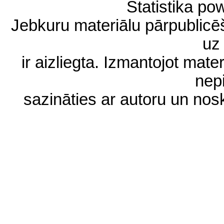
Statistika p
Jebkuru materiālu pārpublic
uz 
ir aizliegta. Izmantojot materi
nep
sazināties ar autoru un no