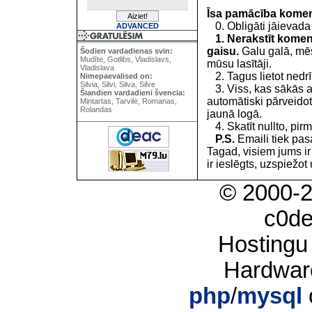
Īsa pamācība kome
0. Obligāti jāievada
ADVANCED
1. Nerakstīt koment
gaisu.
Galu galā, mēs
Šodien vardadienas svin:
Mudīte, Gotlibs, Vladislavs,
mūsu lasītāji.
Vladislava
2. Tagus lietot nedrīk
Nimepaevalised on:
Silvia, Silvi, Silva, Silve
3. Viss, kas sākās 
Šiandien vardadieni švencia:
automātiski pārveidot
Mintartas, Tarvilė, Romanas,
Rolandas
jaunā logā.
4. Skatīt nullto, pirm
P.S.
Emaili tiek pa
Tagad, visiem jums i
ir ieslēgts, uzspiežot 
© 2000-
c0d
Hostingu
Hardwar
php
/
mysql