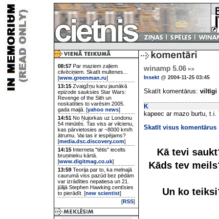
08:57
Par maziem zaļiem
winamp 5.06
»»
cilvēciņiem. Skatīt multenes...
Insekt
@ 2004-11-25 03:45
[
www.greenman.ru
]
13:15
Zvaigžņu karu jaunākā
Skatīt komentārus:
viltīgi
epizode sauksies Star Wars:
Revenge of the Sith un
noskatīties to varēsim 2005.
K
gada maijā. [
yahoo news
]
kapeec ar mazo burtu, t.i.
14:51
No Ņujorkas uz Londonu
54 minūtēs. Tas viss ar vilcienu,
Skatīt visus komentārus
kas pārvietosies ar ~8000 km/h
ātrumu. Vai tas ir iespējams?
[
media.dsc.discovery.com
]
Kā tevi sauk
14:15
Interneta "tētis" iecelts
bruņinieku kārtā.
[
www.digitmag.co.uk
]
Kāds tev meil
13:59
Teorija par to, ka melnajā
caurumā viss pazūd bez pēdām
var izrādīties nepatiesa un 21.
jūlijā Stephen Hawking centīsies
Un ko teiks
to pierādīt. [
new scientist
]
[
RSS
]