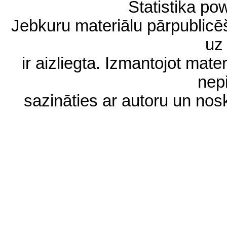
Statistika p
Jebkuru materiālu pārpublic
uz 
ir aizliegta. Izmantojot materi
nep
sazināties ar autoru un no