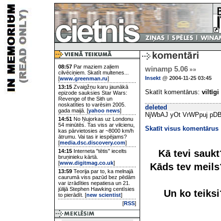
08:57
Par maziem zaļiem
winamp 5.06
»»
cilvēciņiem. Skatīt multenes...
Insekt
@ 2004-11-25 03:45
[
www.greenman.ru
]
13:15
Zvaigžņu karu jaunākā
Skatīt komentārus:
viltīgi
epizode sauksies Star Wars:
Revenge of the Sith un
noskatīties to varēsim 2005.
deleted
gada maijā. [
yahoo news
]
NjWbAJ yOt VrWPpuj pDB
14:51
No Ņujorkas uz Londonu
54 minūtēs. Tas viss ar vilcienu,
Skatīt visus komentārus
kas pārvietosies ar ~8000 km/h
ātrumu. Vai tas ir iespējams?
[
media.dsc.discovery.com
]
Kā tevi sauk
14:15
Interneta "tētis" iecelts
bruņinieku kārtā.
[
www.digitmag.co.uk
]
Kāds tev meil
13:59
Teorija par to, ka melnajā
caurumā viss pazūd bez pēdām
var izrādīties nepatiesa un 21.
jūlijā Stephen Hawking centīsies
Un ko teiks
to pierādīt. [
new scientist
]
[
RSS
]