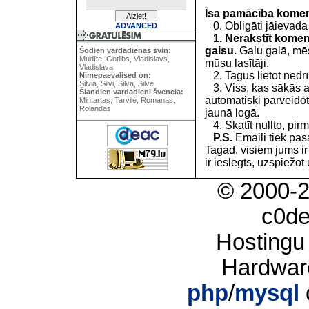
Īsa pamācība kome
0. Obligāti jāievada
ADVANCED
1. Nerakstīt koment
gaisu.
Galu galā, mēs
Šodien vardadienas svin:
Mudīte, Gotlibs, Vladislavs,
mūsu lasītāji.
Vladislava
2. Tagus lietot nedrīk
Nimepaevalised on:
Silvia, Silvi, Silva, Silve
3. Viss, kas sākās 
Šiandien vardadieni švencia:
automātiski pārveidot
Mintartas, Tarvilė, Romanas,
Rolandas
jaunā logā.
4. Skatīt nullto, pirm
P.S.
Emaili tiek pa
Tagad, visiem jums i
ir ieslēgts, uzspiežot 
© 2000-
c0d
Hostingu
Hardwar
php
/
mysql