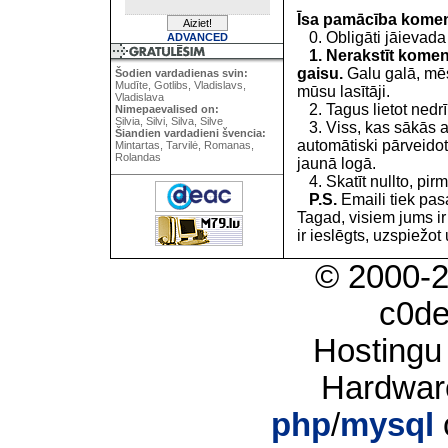
Īsa pamācība kome
0. Obligāti jāievada
ADVANCED
1. Nerakstīt koment
gaisu.
Galu galā, mēs
Šodien vardadienas svin:
Mudīte, Gotlibs, Vladislavs,
mūsu lasītāji.
Vladislava
2. Tagus lietot nedrīk
Nimepaevalised on:
Silvia, Silvi, Silva, Silve
3. Viss, kas sākās 
Šiandien vardadieni švencia:
automātiski pārveidot
Mintartas, Tarvilė, Romanas,
Rolandas
jaunā logā.
4. Skatīt nullto, pirm
P.S.
Emaili tiek pa
Tagad, visiem jums i
ir ieslēgts, uzspiežot 
© 2000-
c0d
Hostingu
Hardwar
php
/
mysql