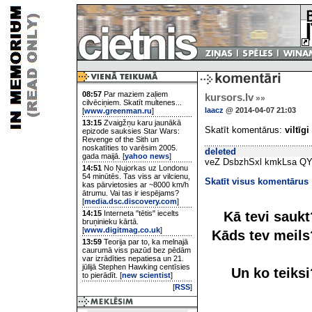
08:57
Par maziem zaļiem
kursors.lv
»»
cilvēciņiem. Skatīt multenes...
laacz
@ 2014-04-07 21:03
[
www.greenman.ru
]
13:15
Zvaigžņu karu jaunākā
Skatīt komentārus:
viltīgi
epizode sauksies Star Wars:
Revenge of the Sith un
noskatīties to varēsim 2005.
deleted
gada maijā. [
yahoo news
]
veZ DsbzhSxl kmkLsa QY
14:51
No Ņujorkas uz Londonu
54 minūtēs. Tas viss ar vilcienu,
Skatīt visus komentārus
kas pārvietosies ar ~8000 km/h
ātrumu. Vai tas ir iespējams?
[
media.dsc.discovery.com
]
Kā tevi sauk
14:15
Interneta "tētis" iecelts
bruņinieku kārtā.
[
www.digitmag.co.uk
]
Kāds tev meil
13:59
Teorija par to, ka melnajā
caurumā viss pazūd bez pēdām
var izrādīties nepatiesa un 21.
jūlijā Stephen Hawking centīsies
Un ko teiks
to pierādīt. [
new scientist
]
[
RSS
]