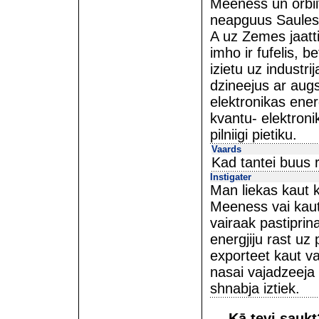
Meeness un orbi
neapguus Saules
A uz Zemes jaatti
imho ir fufelis, b
izietu uz indust
dzineejus ar augs
elektronikas ener
kvantu- elektroni
pilniigi pietiku.
Vaards
Kad tantei buus ri
Instigater
Man liekas kaut 
Meeness vai kaut 
vairaak pastiprin
energjiju rast u
exporteet kaut va
nasai vajadzeeja 
shnabja iztiek.
Kā tevi sauk