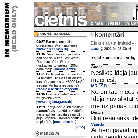
08:57
Par maziem zaļiem
Elektrība unlimited
»»
cilvēciņiem. Skatīt multenes...
laacz
@ 2002-04-23 23:14
[
www.greenman.ru
]
13:15
Zvaigžņu karu jaunākā
Skatīt komentārus:
viltīgi
epizode sauksies Star Wars:
Revenge of the Sith un
noskatīties to varēsim 2005.
Andris
gada maijā. [
yahoo news
]
Neslikta ideja ja
14:51
No Ņujorkas uz Londonu
54 minūtēs. Tas viss ar vilcienu,
meenesi.
kas pārvietosies ar ~8000 km/h
ātrumu. Vai tas ir iespējams?
MR.LSD
[
media.dsc.discovery.com
]
Ko un tad mees v
14:15
Interneta "tētis" iecelts
Ideja nav slikta! 
bruņinieku kārtā.
[
www.digitmag.co.uk
]
me uz panas ccu
13:59
Teorija par to, ka melnajā
caurumā viss pazūd bez pēdām
Budzis
var izrādīties nepatiesa un 21.
Bija reaalaaka id
jūlijā Stephen Hawking centīsies
to pierādīt. [
new scientist
]
Vaards
[
RSS
]
Ar tiem pavadonj
rada reaalu saapi