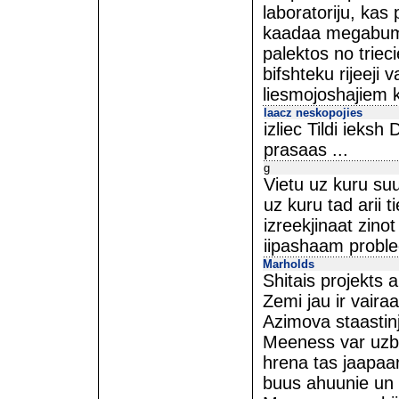
laboratoriju, kas
kaadaa megabumba
palektos no triec
bifshteku rijeeji
liesmojoshajiem 
laacz neskopojies
izliec Tildi ieks
prasaas ...
g
Vietu uz kuru suu
uz kuru tad arii ti
izreekjinaat zino
iipashaam probl
Marholds
Shitais projekts 
Zemi jau ir vair
Azimova staastinj
Meeness var uzbu
hrena tas jaapaa
buus ahuunie un bi