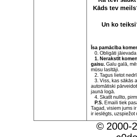
Kāds tev meil
Un ko teiks
Īsa pamācība kome
0. Obligāti jāievada
1. Nerakstīt koment
gaisu.
Galu galā, mēs
mūsu lasītāji.
2. Tagus lietot nedrīk
3. Viss, kas sākās 
automātiski pārveidot
jaunā logā.
4. Skatīt nullto, pirm
P.S.
Emaili tiek pa
Tagad, visiem jums i
ir ieslēgts, uzspiežot 
© 2000-