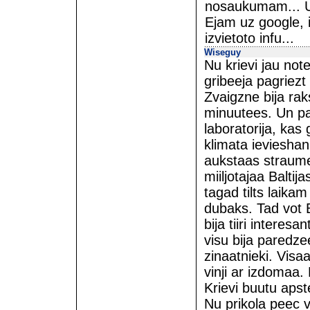
nosaukumam... Un
Ejam uz google, i
izvietoto infu...
Wiseguy
Nu krievi jau not
gribeeja pagriezt
Zvaigzne bija ra
minuutees. Un pa
laboratorija, kas
klimata ievieshanu
aukstaas straumes
miiljotajaa Baltija
tagad tilts laikam
dubaks. Tad vot B
bija tiiri interes
visu bija paredze
zinaatnieki. Vis
vinji ar izdomaa
Krievi buutu aps
Nu prikola peec 