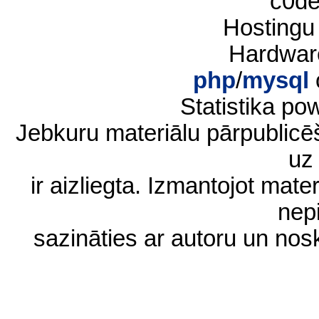
c0d
Hostingu
Hardwar
php
/
mysql
Statistika p
Jebkuru materiālu pārpublic
uz 
ir aizliegta. Izmantojot materi
nep
sazināties ar autoru un no