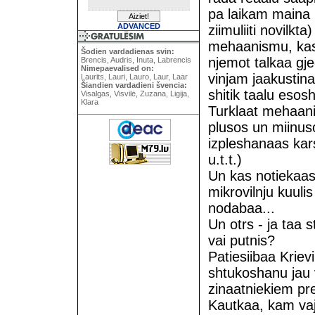
pa laikam maina 
ADVANCED
ziimuliiti novilkt
mehaanismu, kas r
Šodien vardadienas svin:
njemot talkaa gje
Brencis, Audris, Inuta, Labrencis
Nimepaevalised on:
vinjam jaakustina
Laurits, Lauri, Lauro, Laur, Laar
Šiandien vardadieni švencia:
shitik taalu esos
Visalgas, Visvilė, Zuzana, Ligija,
Klara
Turklaat mehaani
plusos un miinus
izpleshanaas kar
u.t.t.)
Un kas notiekaas
mikrovilnju kuuli
nodabaa...
Un otrs - ja taa s
vai putnis?
Patiesiibaa Krie
shtukoshanu jau v
zinaatniekiem pr
Kautkaa, kam vaj