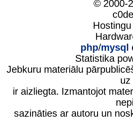
© 2000-
c0d
Hostingu
Hardwar
php
/
mysql
Statistika p
Jebkuru materiālu pārpublic
uz 
ir aizliegta. Izmantojot materi
nep
sazināties ar autoru un no