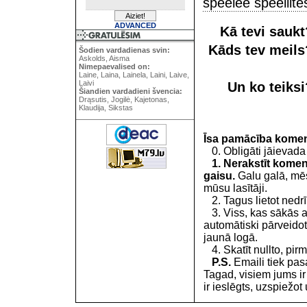
speelee speeliite
ADVANCED
Kā tevi sauk
Kāds tev meil
Šodien vardadienas svin:
Askolds, Aisma
Nimepaevalised on:
Laine, Laina, Lainela, Laini, Laive,
Laivi
Un ko teiks
Šiandien vardadieni švencia:
Drąsutis, Jogilė, Kajetonas,
Klaudija, Sikstas
Īsa pamācība kome
0. Obligāti jāievada
1. Nerakstīt koment
gaisu.
Galu galā, mēs
mūsu lasītāji.
2. Tagus lietot nedrīk
3. Viss, kas sākās 
automātiski pārveidot
jaunā logā.
4. Skatīt nullto, pirm
P.S.
Emaili tiek pa
Tagad, visiem jums i
ir ieslēgts, uzspiežot 