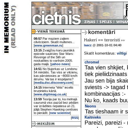
08:57
Par maziem zaļiem
Hakeri == teroristi
»»
cilvēciņiem. Skatīt multenes...
laacz
@ 2001-10-01 04:40
[
www.greenman.ru
]
13:15
Zvaigžņu karu jaunākā
Skatīt komentārus:
viltīgi
epizode sauksies Star Wars:
Revenge of the Sith un
noskatīties to varēsim 2005.
chromel
gada maijā. [
yahoo news
]
Taa vien shkjiet,
14:51
No Ņujorkas uz Londonu
54 minūtēs. Tas viss ar vilcienu,
tiek pieliidzinaat
kas pārvietosies ar ~8000 km/h
ātrumu. Vai tas ir iespējams?
Jau sen bija skaid
[
media.dsc.discovery.com
]
sviests -> tagad 
14:15
Interneta "tētis" iecelts
bruņinieku kārtā.
kombinaacijas :-
[
www.digitmag.co.uk
]
Nu ko, kaads bu
13:59
Teorija par to, ka melnajā
caurumā viss pazūd bez pēdām
Neons
var izrādīties nepatiesa un 21.
jūlijā Stephen Hawking centīsies
Tas tieshaam ir s
to pierādīt. [
new scientist
]
Kaitnieks
[
RSS
]
Pareizi, pareizi -