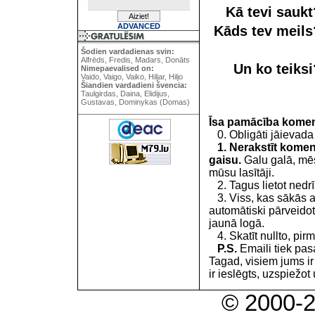
Kā tevi sauk
ADVANCED
Kāds tev meil
Šodien vardadienas svin:
Alfrēds, Fredis, Madars, Donāts
Un ko teiks
Nimepaevalised on:
Vaido, Vaigo, Vaiko, Hiljar, Hiljo
Šiandien vardadieni švencia:
Taulgirdas, Daina, Elidijus,
Gustavas, Dominykas (Domas)
Īsa pamācība kome
0. Obligāti jāievada
1. Nerakstīt koment
gaisu.
Galu galā, mēs
mūsu lasītāji.
2. Tagus lietot nedrīk
3. Viss, kas sākās 
automātiski pārveidot
jaunā logā.
4. Skatīt nullto, pirm
P.S.
Emaili tiek pa
Tagad, visiem jums i
ir ieslēgts, uzspiežot 
© 2000-