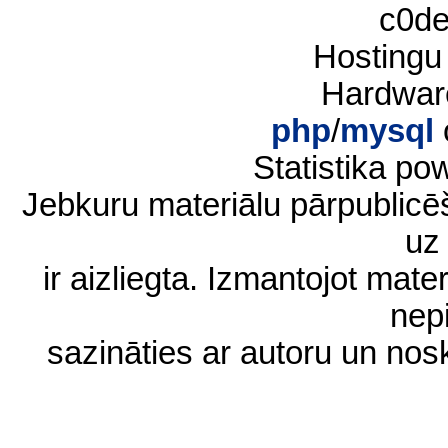
c0d
Hostingu
Hardwar
php
/
mysql
Statistika p
Jebkuru materiālu pārpublic
uz 
ir aizliegta. Izmantojot materi
nep
sazināties ar autoru un no