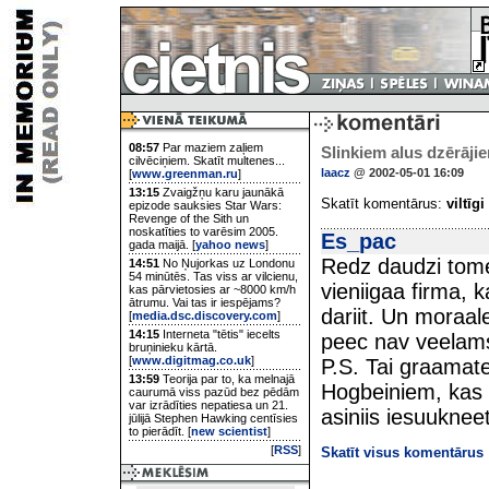
08:57
Par maziem zaļiem
Slinkiem alus dzērāji
cilvēciņiem. Skatīt multenes...
laacz
@ 2002-05-01 16:09
[
www.greenman.ru
]
13:15
Zvaigžņu karu jaunākā
Skatīt komentārus:
viltīgi
epizode sauksies Star Wars:
Revenge of the Sith un
noskatīties to varēsim 2005.
Es_pac
gada maijā. [
yahoo news
]
Redz daudzi tomeer
14:51
No Ņujorkas uz Londonu
54 minūtēs. Tas viss ar vilcienu,
vieniigaa firma, k
kas pārvietosies ar ~8000 km/h
ātrumu. Vai tas ir iespējams?
dariit. Un moraale
[
media.dsc.discovery.com
]
14:15
Interneta "tētis" iecelts
peec nav veelams
bruņinieku kārtā.
[
www.digitmag.co.uk
]
P.S. Tai graamate
13:59
Teorija par to, ka melnajā
Hogbeiniem, kas a
caurumā viss pazūd bez pēdām
var izrādīties nepatiesa un 21.
asiniis iesuuknee
jūlijā Stephen Hawking centīsies
to pierādīt. [
new scientist
]
[
RSS
]
Skatīt visus komentārus