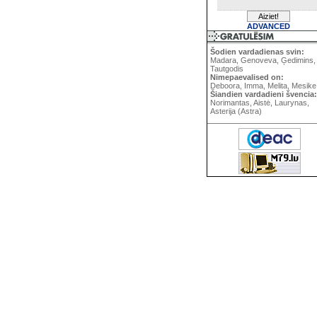
ADVANCED
Šodien vardadienas svin:
Madara, Genoveva, Ģedimins,
Tautgodis
Nimepaevalised on:
Deboora, Imma, Melita, Mesike
Šiandien vardadieni švencia:
Norimantas, Aistė, Laurynas,
Asterija (Astra)