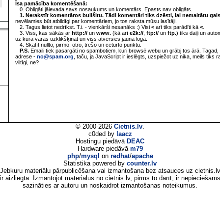
Īsa pamācība komentēšanā:
0. Obligāti jāievada savs nosaukums un komentārs. Epasts nav obligāts.
1. Nerakstīt komentāros bullšitu. Tādi komentāri tiks dzēsti, lai nemaitātu gai
nevēlamies būt atbildīgi par komentāriem, jo tos raksta mūsu lasītāji.
2. Tagus lietot nedrīkst. T.i. - vienkārši nesanāks :) Visi
<
arī tiks parādīti kā
<
.
3. Viss, kas sākās ar
http://
un
www.
(kā arī
e2k://
,
ftp://
un
ftp.
) tiks daiļi un aut
uz kura varās uzklikšķināt un viss atvērsies jaunā logā.
4. Skatīt nullto, pirmo, otro, trešo un ceturto punktu.
P.S.
Emaili tiek pasargāti no spambotiem, kuri browsē webu un grābj tos ārā. Tagad, 
adrese -
no@spam.org
, taču, ja JavaScript ir ieslēgts, uzspiežot uz nika, meils tiks 
viltīgi, ne?
© 2000-2026
Cietnis.lv
.
c0ded by
laacz
Hostingu piedāvā
DEAC
Hardware piedāvā
m79
php
/
mysql
on
redhat
/
apache
Statistika powered by
counter.lv
Jebkuru materiālu pārpublicēšana vai izmantošana bez atsauces uz cietnis.l
ir aizliegta. Izmantojot materiālus no cietnis.lv, pirms to darīt, ir nepieciešam
sazināties ar autoru un noskaidrot izmantošanas noteikumus.