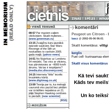
08:57
Par maziem zaļiem
Peugeot un Citroen - 
cilvēciņiem. Skatīt multenes...
laacz
@ 2002-05-06 06:01
[
www.greenman.ru
]
13:15
Zvaigžņu karu jaunākā
Skatīt komentārus:
viltīgi
epizode sauksies Star Wars:
Revenge of the Sith un
noskatīties to varēsim 2005.
kerglis
gada maijā. [
yahoo news
]
Fuel cell- kurinaamaa elem
14:51
No Ņujorkas uz Londonu
54 minūtēs. Tas viss ar vilcienu,
Skatīt visus komentārus
kas pārvietosies ar ~8000 km/h
ātrumu. Vai tas ir iespējams?
[
media.dsc.discovery.com
]
Kā tevi sauk
14:15
Interneta "tētis" iecelts
bruņinieku kārtā.
[
www.digitmag.co.uk
]
Kāds tev meil
13:59
Teorija par to, ka melnajā
caurumā viss pazūd bez pēdām
var izrādīties nepatiesa un 21.
jūlijā Stephen Hawking centīsies
Un ko teiks
to pierādīt. [
new scientist
]
[
RSS
]