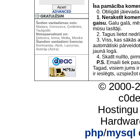
Īsa pamācība kome
0. Obligāti jāievada
ADVANCED
1. Nerakstīt koment
gaisu.
Galu galā, mēs
Šodien vardadienas svin:
Madara, Genoveva, Ģedimins,
mūsu lasītāji.
Tautgodis
2. Tagus lietot nedrīk
Nimepaevalised on:
Deboora, Imma, Melita, Mesike
3. Viss, kas sākās 
Šiandien vardadieni švencia:
automātiski pārveidot
Norimantas, Aistė, Laurynas,
Asterija (Astra)
jaunā logā.
4. Skatīt nullto, pirm
P.S.
Emaili tiek pa
Tagad, visiem jums i
ir ieslēgts, uzspiežot 
© 2000-
c0d
Hostingu
Hardwar
php
/
mysql