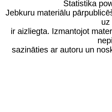
Statistika p
Jebkuru materiālu pārpublic
uz 
ir aizliegta. Izmantojot materi
nep
sazināties ar autoru un no