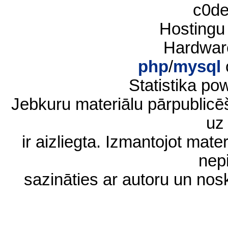
c0d
Hostingu
Hardwar
php
/
mysql
Statistika p
Jebkuru materiālu pārpublic
uz 
ir aizliegta. Izmantojot materi
nep
sazināties ar autoru un no