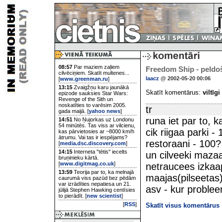
08:57
Par maziem zaļiem
Freedom Ship - peldoš
cilvēciņiem. Skatīt multenes...
laacz
@ 2002-05-20 00:06
[
www.greenman.ru
]
13:15
Zvaigžņu karu jaunākā
Skatīt komentārus:
viltīgi
epizode sauksies Star Wars:
Revenge of the Sith un
noskatīties to varēsim 2005.
tr
gada maijā. [
yahoo news
]
runa iet par to, k
14:51
No Ņujorkas uz Londonu
54 minūtēs. Tas viss ar vilcienu,
cik riigaa parki -
kas pārvietosies ar ~8000 km/h
ātrumu. Vai tas ir iespējams?
restoraani - 100?
[
media.dsc.discovery.com
]
14:15
Interneta "tētis" iecelts
un cilveeki mazaa
bruņinieku kārtā.
[
www.digitmag.co.uk
]
netraucees izkaapt
13:59
Teorija par to, ka melnajā
maajas(pilseetas)
caurumā viss pazūd bez pēdām
var izrādīties nepatiesa un 21.
asv - kur probleem
jūlijā Stephen Hawking centīsies
to pierādīt. [
new scientist
]
[
RSS
]
Skatīt visus komentārus