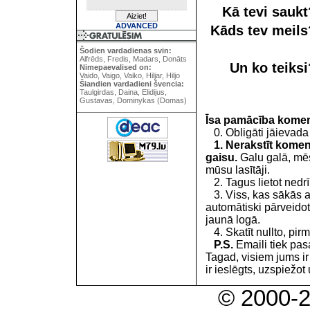
Kā tevi sauk
ADVANCED
Kāds tev meil
Šodien vardadienas svin:
Alfrēds, Fredis, Madars, Donāts
Un ko teiks
Nimepaevalised on:
Vaido, Vaigo, Vaiko, Hiljar, Hiljo
Šiandien vardadieni švencia:
Taulgirdas, Daina, Elidijus,
Gustavas, Dominykas (Domas)
Īsa pamācība kome
0. Obligāti jāievada
1. Nerakstīt koment
gaisu.
Galu galā, mēs
mūsu lasītāji.
2. Tagus lietot nedrīk
3. Viss, kas sākās 
automātiski pārveidot
jaunā logā.
4. Skatīt nullto, pirm
P.S.
Emaili tiek pa
Tagad, visiem jums i
ir ieslēgts, uzspiežot 
© 2000-