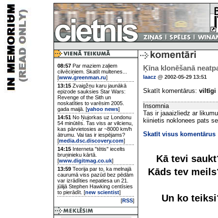
08:57
Par maziem zaļiem
Ķīna klonēšanā neatpa
cilvēciņiem. Skatīt multenes...
laacz
@ 2002-05-29 13:51
[
www.greenman.ru
]
13:15
Zvaigžņu karu jaunākā
Skatīt komentārus:
viltīgi
epizode sauksies Star Wars:
Revenge of the Sith un
noskatīties to varēsim 2005.
Insomnia
gada maijā. [
yahoo news
]
Tas ir jaaaizliedz ar likum
14:51
No Ņujorkas uz Londonu
kiinietis noklonees pats s
54 minūtēs. Tas viss ar vilcienu,
kas pārvietosies ar ~8000 km/h
Skatīt visus komentārus
ātrumu. Vai tas ir iespējams?
[
media.dsc.discovery.com
]
14:15
Interneta "tētis" iecelts
bruņinieku kārtā.
Kā tevi sauk
[
www.digitmag.co.uk
]
13:59
Teorija par to, ka melnajā
Kāds tev meil
caurumā viss pazūd bez pēdām
var izrādīties nepatiesa un 21.
jūlijā Stephen Hawking centīsies
to pierādīt. [
new scientist
]
Un ko teiks
[
RSS
]