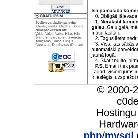
Īsa pamācība kome
ADVANCED
0. Obligāti jāievada
1. Nerakstīt koment
Šodien vardadienas svin:
Alfrēds, Fredis, Madars, Donāts
gaisu.
Galu galā, mēs
Nimepaevalised on:
mūsu lasītāji.
Vaido, Vaigo, Vaiko, Hiljar, Hiljo
Šiandien vardadieni švencia:
2. Tagus lietot nedrīk
Taulgirdas, Daina, Elidijus,
3. Viss, kas sākās 
Gustavas, Dominykas (Domas)
automātiski pārveidot
jaunā logā.
4. Skatīt nullto, pirm
P.S.
Emaili tiek pa
Tagad, visiem jums i
ir ieslēgts, uzspiežot 
© 2000-
c0d
Hostingu
Hardwar
php
/
mysql