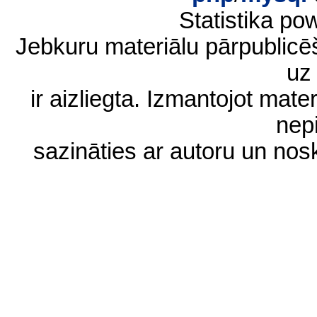
Statistika p
Jebkuru materiālu pārpublic
uz 
ir aizliegta. Izmantojot materi
nep
sazināties ar autoru un no