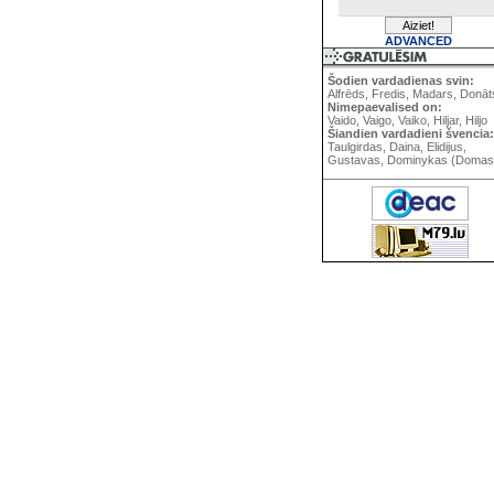
ADVANCED
Šodien vardadienas svin:
Alfrēds, Fredis, Madars, Donāt
Nimepaevalised on:
Vaido, Vaigo, Vaiko, Hiljar, Hiljo
Šiandien vardadieni švencia:
Taulgirdas, Daina, Elidijus,
Gustavas, Dominykas (Domas