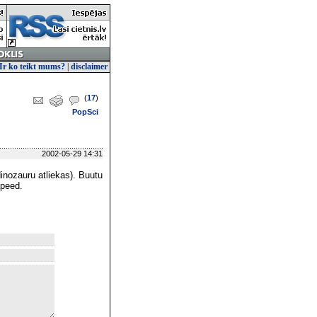
Ir ko teikt mums?
|
disclaimer
(
17
)
PopSci
2002-05-29 14:31
dinozauru atliekas). Buutu
apeed.