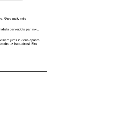
su.
Galu galā, mēs
omātiski pārveidots par linku,
visiem jums ir viena epasta
rakstīts uz īsto adresi. Eku
v
s