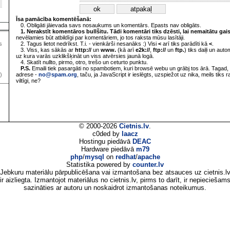
Īsa pamācība komentēšanā:
0. Obligāti jāievada savs nosaukums un komentārs. Epasts nav obligāts.
1. Nerakstīt komentāros bullšitu. Tādi komentāri tiks dzēsti, lai nemaitātu gai
nevēlamies būt atbildīgi par komentāriem, jo tos raksta mūsu lasītāji.
2. Tagus lietot nedrīkst. T.i. - vienkārši nesanāks :) Visi
<
arī tiks parādīti kā
<
.
s
3. Viss, kas sākās ar
http://
un
www.
(kā arī
e2k://
,
ftp://
un
ftp.
) tiks daiļi un aut
uz kura varās uzklikšķināt un viss atvērsies jaunā logā.
4. Skatīt nullto, pirmo, otro, trešo un ceturto punktu.
P.S.
Emaili tiek pasargāti no spambotiem, kuri browsē webu un grābj tos ārā. Tagad, 
adrese -
no@spam.org
, taču, ja JavaScript ir ieslēgts, uzspiežot uz nika, meils tiks 
)
viltīgi, ne?
© 2000-2026
Cietnis.lv
.
c0ded by
laacz
Hostingu piedāvā
DEAC
Hardware piedāvā
m79
php
/
mysql
on
redhat
/
apache
Statistika powered by
counter.lv
Jebkuru materiālu pārpublicēšana vai izmantošana bez atsauces uz cietnis.l
ir aizliegta. Izmantojot materiālus no cietnis.lv, pirms to darīt, ir nepieciešam
sazināties ar autoru un noskaidrot izmantošanas noteikumus.