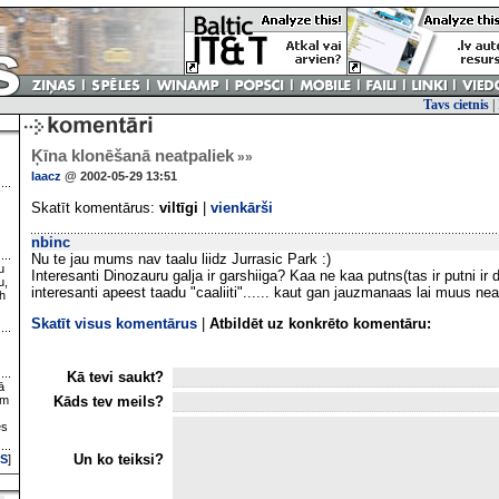
Tavs cietnis
|
Ķīna klonēšanā neatpaliek
»»
laacz
@ 2002-05-29 13:51
Skatīt komentārus:
viltīgi
|
vienkārši
nbinc
Nu te jau mums nav taalu liidz Jurrasic Park :)
u
Interesanti Dinozauru galja ir garshiiga? Kaa ne kaa putns(tas ir putni ir 
u,
interesanti apeest taadu "caaliiti"...... kaut gan jauzmanaas lai muus ne
h
Skatīt visus komentārus
|
Atbildēt uz konkrēto komentāru:
Kā tevi saukt?
ā
Kāds tev meils?
ām
es
Un ko teiksi?
S
]