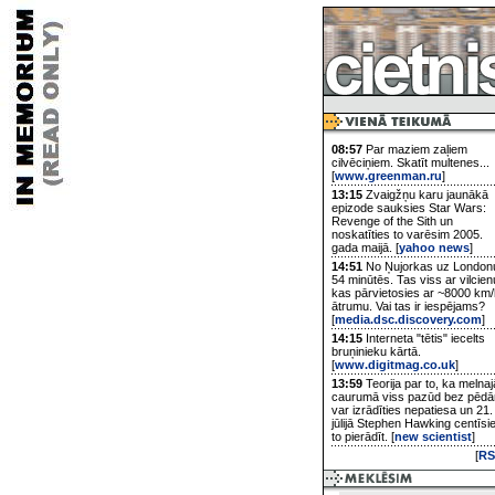
08:57
Par maziem zaļiem
cilvēciņiem. Skatīt multenes...
[
www.greenman.ru
]
13:15
Zvaigžņu karu jaunākā
epizode sauksies Star Wars:
Revenge of the Sith un
noskatīties to varēsim 2005.
gada maijā. [
yahoo news
]
14:51
No Ņujorkas uz London
54 minūtēs. Tas viss ar vilcien
kas pārvietosies ar ~8000 km/
ātrumu. Vai tas ir iespējams?
[
media.dsc.discovery.com
]
14:15
Interneta "tētis" iecelts
bruņinieku kārtā.
[
www.digitmag.co.uk
]
13:59
Teorija par to, ka melnaj
caurumā viss pazūd bez pēd
var izrādīties nepatiesa un 21.
jūlijā Stephen Hawking centīsi
to pierādīt. [
new scientist
]
[
RS