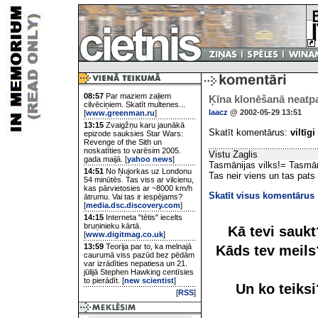
08:57
Par maziem zaļiem
Ķīna klonēšanā neatpa
cilvēciņiem. Skatīt multenes...
laacz
@ 2002-05-29 13:51
[
www.greenman.ru
]
13:15
Zvaigžņu karu jaunākā
Skatīt komentārus:
viltīgi
epizode sauksies Star Wars:
Revenge of the Sith un
noskatīties to varēsim 2005.
Vistu Zaglis
gada maijā. [
yahoo news
]
Tasmānijas vilks!= Tasmān
14:51
No Ņujorkas uz Londonu
Tas neir viens un tas pats l
54 minūtēs. Tas viss ar vilcienu,
kas pārvietosies ar ~8000 km/h
Skatīt visus komentārus
ātrumu. Vai tas ir iespējams?
[
media.dsc.discovery.com
]
14:15
Interneta "tētis" iecelts
bruņinieku kārtā.
Kā tevi sauk
[
www.digitmag.co.uk
]
13:59
Teorija par to, ka melnajā
Kāds tev meil
caurumā viss pazūd bez pēdām
var izrādīties nepatiesa un 21.
jūlijā Stephen Hawking centīsies
to pierādīt. [
new scientist
]
Un ko teiks
[
RSS
]