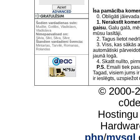
Īsa pamācība kome
ADVANCED
0. Obligāti jāievada
1. Nerakstīt koment
Šodien vardadienas svin:
Mudīte, Gotlibs, Vladislavs,
gaisu.
Galu galā, mēs
Vladislava
mūsu lasītāji.
Nimepaevalised on:
Silvia, Silvi, Silva, Silve
2. Tagus lietot nedrīk
Šiandien vardadieni švencia:
3. Viss, kas sākās 
Mintartas, Tarvilė, Romanas,
Rolandas
automātiski pārveidot
jaunā logā.
4. Skatīt nullto, pirm
P.S.
Emaili tiek pa
Tagad, visiem jums i
ir ieslēgts, uzspiežot 
© 2000-
c0d
Hostingu
Hardwar
php
/
mysql