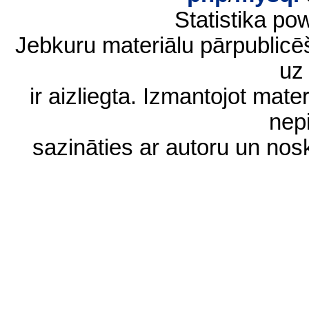
Statistika p
Jebkuru materiālu pārpublic
uz 
ir aizliegta. Izmantojot materi
nep
sazināties ar autoru un no