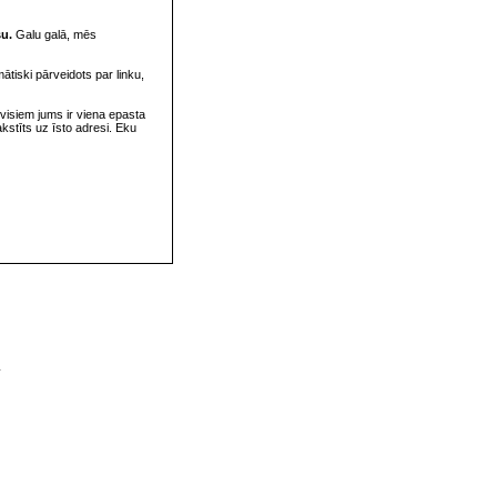
su.
Galu galā, mēs
omātiski pārveidots par linku,
visiem jums ir viena epasta
rakstīts uz īsto adresi. Eku
v
s