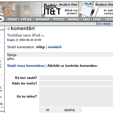
Tavs cietnis
|
Toshibai savs iPod
»»
Kuģis
@ 2002-06-20 10:09
Skatīt komentārus:
viltīgi
|
vienkārši
Njerga
gribu.
u
u,
Skatīt visus komentārus
|
Atbildēt uz konkrēto komentāru:
h
Kā tevi saukt?
Kāds tev meils?
ā
ām
Un ko teiksi?
es
S
]