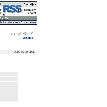
Ir ko teikt mums?
|
disclaimer
(
12
)
Winamp
2002-06-20 11:26