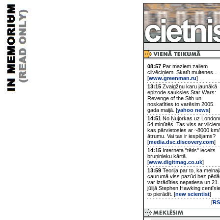
08:57
Par maziem zaļiem
cilvēciņiem. Skatīt multenes...
[
www.greenman.ru
]
13:15
Zvaigžņu karu jaunākā
epizode sauksies Star Wars:
Revenge of the Sith un
noskatīties to varēsim 2005.
gada maijā. [
yahoo news
]
14:51
No Ņujorkas uz London
54 minūtēs. Tas viss ar vilcien
kas pārvietosies ar ~8000 km/
ātrumu. Vai tas ir iespējams?
[
media.dsc.discovery.com
]
14:15
Interneta "tētis" iecelts
bruņinieku kārtā.
[
www.digitmag.co.uk
]
13:59
Teorija par to, ka melnaj
caurumā viss pazūd bez pēd
var izrādīties nepatiesa un 21.
jūlijā Stephen Hawking centīsi
to pierādīt. [
new scientist
]
[
RS