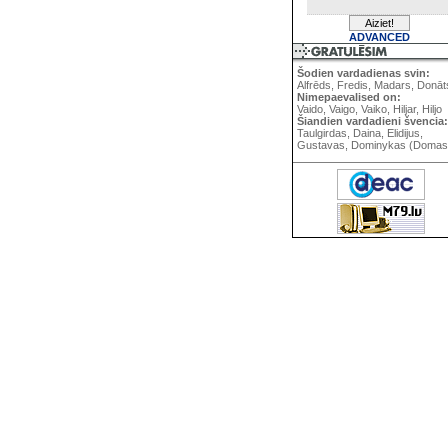
ADVANCED
Šodien vardadienas svin:
Alfrēds, Fredis, Madars, Donāt
Nimepaevalised on:
Vaido, Vaigo, Vaiko, Hiljar, Hiljo
Šiandien vardadieni švencia:
Taulgirdas, Daina, Elidijus,
Gustavas, Dominykas (Domas