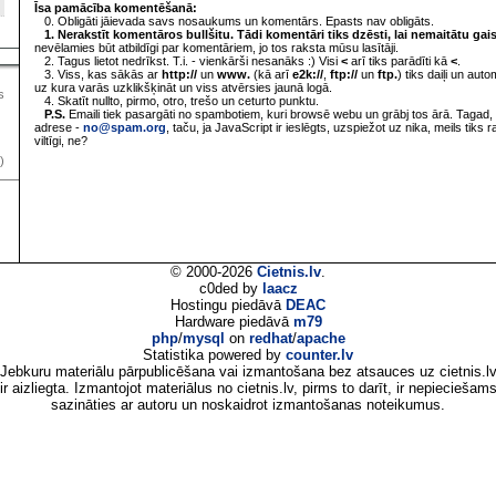
Īsa pamācība komentēšanā:
0. Obligāti jāievada savs nosaukums un komentārs. Epasts nav obligāts.
1. Nerakstīt komentāros bullšitu. Tādi komentāri tiks dzēsti, lai nemaitātu gai
nevēlamies būt atbildīgi par komentāriem, jo tos raksta mūsu lasītāji.
2. Tagus lietot nedrīkst. T.i. - vienkārši nesanāks :) Visi
<
arī tiks parādīti kā
<
.
3. Viss, kas sākās ar
http://
un
www.
(kā arī
e2k://
,
ftp://
un
ftp.
) tiks daiļi un aut
uz kura varās uzklikšķināt un viss atvērsies jaunā logā.
s
4. Skatīt nullto, pirmo, otro, trešo un ceturto punktu.
P.S.
Emaili tiek pasargāti no spambotiem, kuri browsē webu un grābj tos ārā. Tagad, 
adrese -
no@spam.org
, taču, ja JavaScript ir ieslēgts, uzspiežot uz nika, meils tiks 
viltīgi, ne?
)
© 2000-2026
Cietnis.lv
.
c0ded by
laacz
Hostingu piedāvā
DEAC
Hardware piedāvā
m79
php
/
mysql
on
redhat
/
apache
Statistika powered by
counter.lv
Jebkuru materiālu pārpublicēšana vai izmantošana bez atsauces uz cietnis.l
ir aizliegta. Izmantojot materiālus no cietnis.lv, pirms to darīt, ir nepieciešam
sazināties ar autoru un noskaidrot izmantošanas noteikumus.