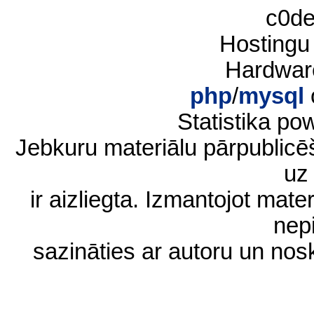
c0d
Hostingu
Hardwar
php
/
mysql
Statistika p
Jebkuru materiālu pārpublic
uz 
ir aizliegta. Izmantojot materi
nep
sazināties ar autoru un no