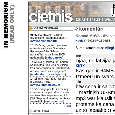
08:57
Par maziem zaļiem
Nomad MuVo - divi vi
cilvēciņiem. Skatīt multenes...
Kuģis
@ 2002-07-23 09:51
[
www.greenman.ru
]
13:15
Zvaigžņu karu jaunākā
Skatīt komentārus:
viltīgi
epizode sauksies Star Wars:
Revenge of the Sith un
noskatīties to varēsim 2005.
me
gada maijā. [
yahoo news
]
njaa, nu latvija
14:51
No Ņujorkas uz Londonu
54 minūtēs. Tas viss ar vilcienu,
KKTK
kas pārvietosies ar ~8000 km/h
Kas gan ir 64MB 
ātrumu. Vai tas ir iespējams?
[
media.dsc.discovery.com
]
Izmeeri un svars ga
14:15
Interneta "tētis" iecelts
ailess
bruņinieku kārtā.
[
www.digitmag.co.uk
]
btw cena ir salid
13:59
Teorija par to, ka melnajā
- mazinjsh,USBme
caurumā viss pazūd bez pēdām
var izrādīties nepatiesa un 21.
mp3 war klausiitie
jūlijā Stephen Hawking centīsies
to pierādīt. [
new scientist
]
protams ka cena 
[
RSS
]
uz to labaako :) 