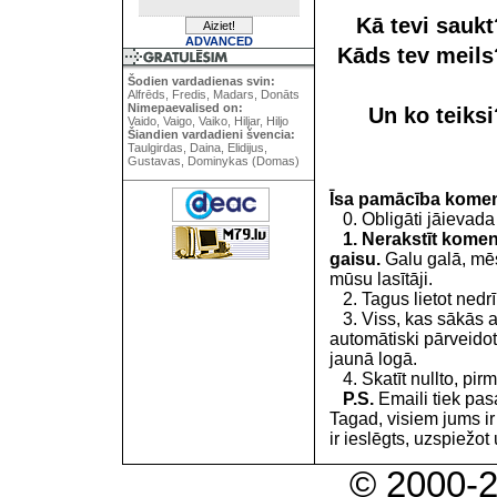
Kā tevi sauk
ADVANCED
Kāds tev meil
Šodien vardadienas svin:
Alfrēds, Fredis, Madars, Donāts
Nimepaevalised on:
Un ko teiks
Vaido, Vaigo, Vaiko, Hiljar, Hiljo
Šiandien vardadieni švencia:
Taulgirdas, Daina, Elidijus,
Gustavas, Dominykas (Domas)
Īsa pamācība kome
0. Obligāti jāievada
1. Nerakstīt koment
gaisu.
Galu galā, mēs
mūsu lasītāji.
2. Tagus lietot nedrīk
3. Viss, kas sākās 
automātiski pārveidot
jaunā logā.
4. Skatīt nullto, pirm
P.S.
Emaili tiek pa
Tagad, visiem jums i
ir ieslēgts, uzspiežot 
© 2000-