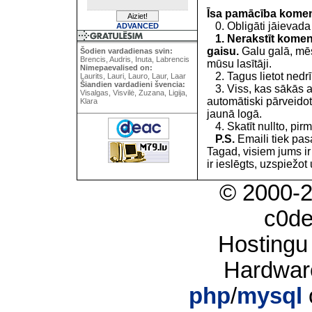
Īsa pamācība kome
0. Obligāti jāievada
ADVANCED
1. Nerakstīt koment
gaisu.
Galu galā, mēs
Šodien vardadienas svin:
Brencis, Audris, Inuta, Labrencis
mūsu lasītāji.
Nimepaevalised on:
2. Tagus lietot nedrīk
Laurits, Lauri, Lauro, Laur, Laar
Šiandien vardadieni švencia:
3. Viss, kas sākās 
Visalgas, Visvilė, Zuzana, Ligija,
automātiski pārveidot
Klara
jaunā logā.
4. Skatīt nullto, pirm
P.S.
Emaili tiek pa
Tagad, visiem jums i
ir ieslēgts, uzspiežot 
© 2000-
c0d
Hostingu
Hardwar
php
/
mysql