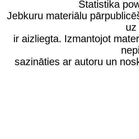
Statistika p
Jebkuru materiālu pārpublic
uz 
ir aizliegta. Izmantojot materi
nep
sazināties ar autoru un no