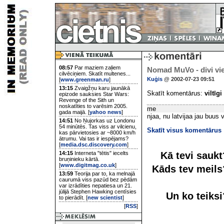
08:57
Par maziem zaļiem
Nomad MuVo - divi vi
cilvēciņiem. Skatīt multenes...
Kuģis
@ 2002-07-23 09:51
[
www.greenman.ru
]
13:15
Zvaigžņu karu jaunākā
Skatīt komentārus:
viltīgi
epizode sauksies Star Wars:
Revenge of the Sith un
noskatīties to varēsim 2005.
me
gada maijā. [
yahoo news
]
njaa, nu latvijaa jau buus
14:51
No Ņujorkas uz Londonu
54 minūtēs. Tas viss ar vilcienu,
Skatīt visus komentārus
kas pārvietosies ar ~8000 km/h
ātrumu. Vai tas ir iespējams?
[
media.dsc.discovery.com
]
Kā tevi sauk
14:15
Interneta "tētis" iecelts
bruņinieku kārtā.
[
www.digitmag.co.uk
]
Kāds tev meil
13:59
Teorija par to, ka melnajā
caurumā viss pazūd bez pēdām
var izrādīties nepatiesa un 21.
jūlijā Stephen Hawking centīsies
Un ko teiks
to pierādīt. [
new scientist
]
[
RSS
]