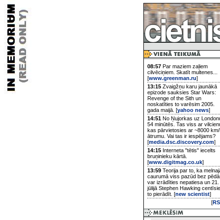
08:57
Par maziem zaļiem
cilvēciņiem. Skatīt multenes...
[
www.greenman.ru
]
13:15
Zvaigžņu karu jaunākā
epizode sauksies Star Wars:
Revenge of the Sith un
noskatīties to varēsim 2005.
gada maijā. [
yahoo news
]
14:51
No Ņujorkas uz London
54 minūtēs. Tas viss ar vilcien
kas pārvietosies ar ~8000 km/
ātrumu. Vai tas ir iespējams?
[
media.dsc.discovery.com
]
14:15
Interneta "tētis" iecelts
bruņinieku kārtā.
[
www.digitmag.co.uk
]
13:59
Teorija par to, ka melnaj
caurumā viss pazūd bez pēd
var izrādīties nepatiesa un 21.
jūlijā Stephen Hawking centīsi
to pierādīt. [
new scientist
]
[
RS