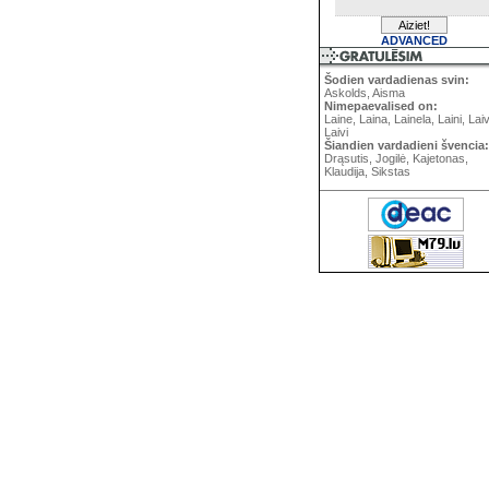
ADVANCED
Šodien vardadienas svin:
Askolds, Aisma
Nimepaevalised on:
Laine, Laina, Lainela, Laini, Lai
Laivi
Šiandien vardadieni švencia:
Drąsutis, Jogilė, Kajetonas,
Klaudija, Sikstas