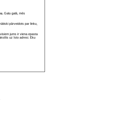
su.
Galu galā, mēs
omātiski pārveidots par linku,
visiem jums ir viena epasta
rakstīts uz īsto adresi. Eku
v
s