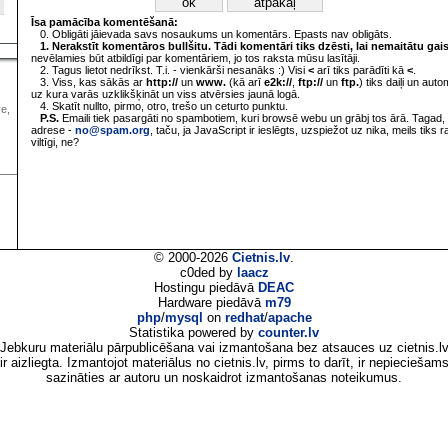
Īsa pamācība komentēšanā:
0. Obligāti jāievada savs nosaukums un komentārs. Epasts nav obligāts.
1. Nerakstīt komentāros bullšitu. Tādi komentāri tiks dzēsti, lai nemaitātu gai
nevēlamies būt atbildīgi par komentāriem, jo tos raksta mūsu lasītāji.
2. Tagus lietot nedrīkst. T.i. - vienkārši nesanāks :) Visi
<
arī tiks parādīti kā
<
.
3. Viss, kas sākās ar
http://
un
www.
(kā arī
e2k://
,
ftp://
un
ftp.
) tiks daiļi un aut
uz kura varās uzklikšķināt un viss atvērsies jaunā logā.
4. Skatīt nullto, pirmo, otro, trešo un ceturto punktu.
ve,
P.S.
Emaili tiek pasargāti no spambotiem, kuri browsē webu un grābj tos ārā. Tagad, 
adrese -
no@spam.org
, taču, ja JavaScript ir ieslēgts, uzspiežot uz nika, meils tiks 
viltīgi, ne?
© 2000-2026
Cietnis.lv
.
c0ded by
laacz
Hostingu piedāvā
DEAC
Hardware piedāvā
m79
php
/
mysql
on
redhat
/
apache
Statistika powered by
counter.lv
Jebkuru materiālu pārpublicēšana vai izmantošana bez atsauces uz cietnis.l
ir aizliegta. Izmantojot materiālus no cietnis.lv, pirms to darīt, ir nepieciešam
sazināties ar autoru un noskaidrot izmantošanas noteikumus.