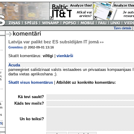
Tavs cietnis
|
Latvija var palikt bez ES subsīdijām IT jomā
»»
Gremlins
@ 2002-09-01 13:16
Skatīt komentārus:
viltīgi
|
vienkārši
Acuda
pameeginiet saliidzinaat valsts iestaadees un privaataas kompaanijaas 
u
darba vietas apriikoshana ;).
u,
h
Skatīt visus komentārus
|
Atbildēt uz konkrēto komentāru:
Kā tevi saukt?
Kāds tev meils?
ā
ām
es
Un ko teiksi?
S
]