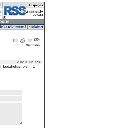
Ir ko teikt mums?
|
disclaimer
(
30
)
Viedoklis
2002-09-02 09:38
IT budzhetus. piem. 1