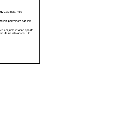
su.
Galu galā, mēs
omātiski pārveidots par linku,
visiem jums ir viena epasta
rakstīts uz īsto adresi. Eku
v
s