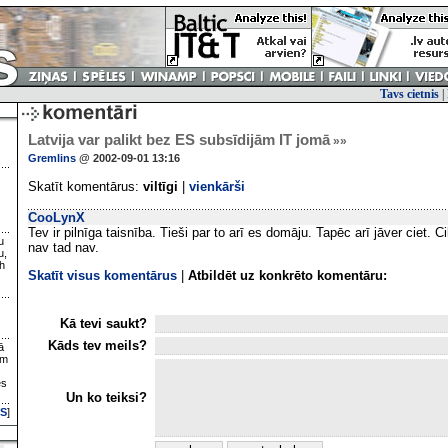
Tavs cietnis
|
Latvija var palikt bez ES subsīdijām IT jomā
»»
Gremlins
@ 2002-09-01 13:16
Skatīt komentārus:
viltīgi
|
vienkārši
CooLynX
Tev ir pilnīga taisnība. Tieši par to arī es domāju. Tapēc arī jāver ciet. C
u
nav tad nav.
u,
h
Skatīt visus komentārus
|
Atbildēt uz konkrēto komentāru:
Kā tevi saukt?
Kāds tev meils?
ā
ām
es
Un ko teiksi?
S
]