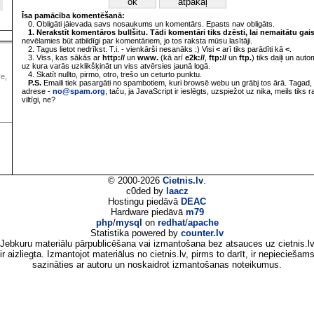
Īsa pamācība komentēšanā:
0. Obligāti jāievada savs nosaukums un komentārs. Epasts nav obligāts.
1. Nerakstīt komentāros bullšitu. Tādi komentāri tiks dzēsti, lai nemaitātu gai
nevēlamies būt atbildīgi par komentāriem, jo tos raksta mūsu lasītāji.
2. Tagus lietot nedrīkst. T.i. - vienkārši nesanāks :) Visi
<
arī tiks parādīti kā
<
.
3. Viss, kas sākās ar
http://
un
www.
(kā arī
e2k://
,
ftp://
un
ftp.
) tiks daiļi un aut
uz kura varās uzklikšķināt un viss atvērsies jaunā logā.
4. Skatīt nullto, pirmo, otro, trešo un ceturto punktu.
ve,
P.S.
Emaili tiek pasargāti no spambotiem, kuri browsē webu un grābj tos ārā. Tagad, 
adrese -
no@spam.org
, taču, ja JavaScript ir ieslēgts, uzspiežot uz nika, meils tiks 
viltīgi, ne?
© 2000-2026
Cietnis.lv
.
c0ded by
laacz
Hostingu piedāvā
DEAC
Hardware piedāvā
m79
php
/
mysql
on
redhat
/
apache
Statistika powered by
counter.lv
Jebkuru materiālu pārpublicēšana vai izmantošana bez atsauces uz cietnis.l
ir aizliegta. Izmantojot materiālus no cietnis.lv, pirms to darīt, ir nepieciešam
sazināties ar autoru un noskaidrot izmantošanas noteikumus.