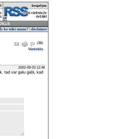
Ir ko teikt mums?
|
disclaimer
(
30
)
Viedoklis
2002-09-03 12:46
ik, tad var galu galā, kad