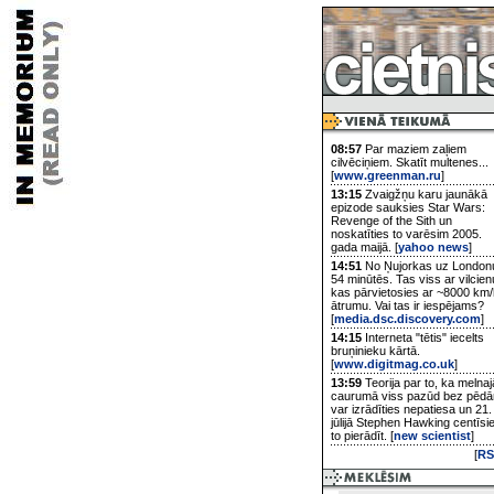
08:57
Par maziem zaļiem
cilvēciņiem. Skatīt multenes...
[
www.greenman.ru
]
13:15
Zvaigžņu karu jaunākā
epizode sauksies Star Wars:
Revenge of the Sith un
noskatīties to varēsim 2005.
gada maijā. [
yahoo news
]
14:51
No Ņujorkas uz London
54 minūtēs. Tas viss ar vilcien
kas pārvietosies ar ~8000 km/
ātrumu. Vai tas ir iespējams?
[
media.dsc.discovery.com
]
14:15
Interneta "tētis" iecelts
bruņinieku kārtā.
[
www.digitmag.co.uk
]
13:59
Teorija par to, ka melnaj
caurumā viss pazūd bez pēd
var izrādīties nepatiesa un 21.
jūlijā Stephen Hawking centīsi
to pierādīt. [
new scientist
]
[
RS