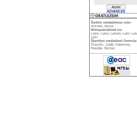
ADVANCED
Šodien vardadienas svin:
Askolds, Aisma
Nimepaevalised on:
Laine, Laina, Lainela, Laini, Lai
Laivi
Šiandien vardadieni švencia:
Drąsutis, Jogilė, Kajetonas,
Klaudija, Sikstas